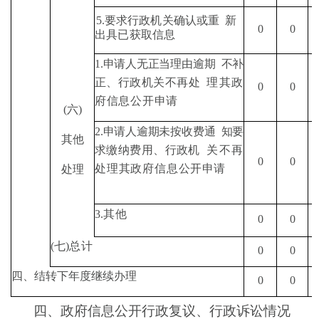
5.
要求行政机关确认或重
新
0
0
出具已获取信息
1.
申请人无正当理由逾期
不补
正、行政机关不再处
理其政
0
0
府信息公开申请
(
六
)
2.
申请人逾期未按收费通
知要
其他
求缴纳费用、行政机
关不再
0
0
处理其政府信息
公开申请
处理
3.
其他
0
0
(
七
)
总计
0
0
四、结转下年度继续办理
0
0
四、
政府信息公开行政复议、行政诉讼情况