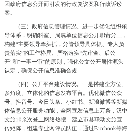
因政府信息公开而引发的行政复议案和行政诉讼
案。
（
三
）
政府
信息管理
情况
。
进一步优化组织领
导体系，明确科室、局属单位信息公开职责分工，
构建“主要领导牵头抓，分管领导具体抓、专人负
责落实”
的工作格局。
严格落实“先审查、后公
开”和“一事一审”的原则，强化公文公开属性源头
认定，确保公开信息准确合规。
（四）公开平台建设情况。
一是
搭建全方位、
多角度、立体化的信息发布平台。
优化微信公众
号、抖音号、今日头条、小红书、新浪微博等新媒
体信息公开服务功能，
全网宣发信息上万条，
汉中
文旅
10
余次登上网络热搜。
建立
市县联动文旅宣
传矩阵，组建专业网评员队伍，
通过
Facebook
等海