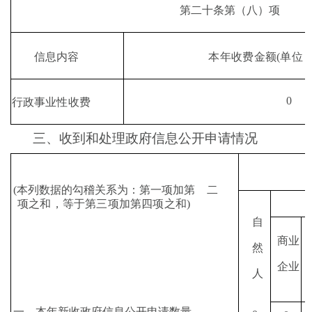
第二十条第
（
八
）
项
本年收费金额
(
单位
信息内容
0
行政事业性收费
三、收到和处理政府信息公开申请情况
(
本列数据的勾稽关系为：第一项加第
二
项之和，等于第三项加第四项之和
)
自
商业
然
企业
人
一、本年新收政府信息公开申请数量