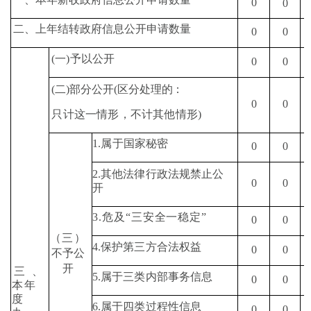
0
0
二、上年结转政府信息公开申请数量
0
0
(
一
)
予以公开
0
0
(
二
)
部分公开
(
区分处理的：
0
0
只计这一情形，不计其他情形
)
1.
属于国家秘密
0
0
2.
其他法律行政法规禁止
公
0
0
开
3.
危及
“
三安全一稳定
”
0
0
（
三
）
4.
保护第三方合法权益
0
0
不予公
开
三
、
5.
属于三类内部事务信息
0
0
本年
度
6.
属于四类过程性信息
0
0