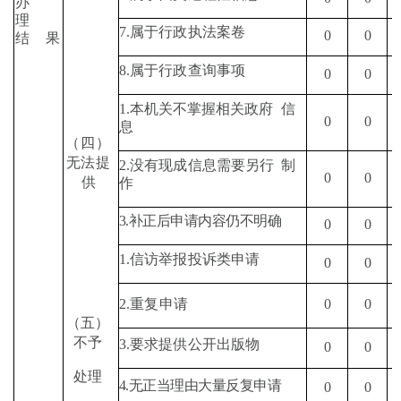
办
理
7.
属于行政执法案卷
0
0
结
果
8.
属于行政查询事项
0
0
1.
本机关不掌握相关政府
信
0
0
息
（四）
无法提
2.
没有现成信息需要另行
制
0
0
供
作
3.
补正后申请内容仍不明确
0
0
1.
信访举报投诉类申请
0
0
2.
重复申请
0
0
（五）
不予
3.
要求提供公开出版物
0
0
处理
4.
无正当理由大量反复申请
0
0