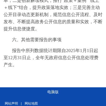
单；
二是
创新解读模式，推行
“
政策
＋
案例
”“
线上
＋
线下
”
结合，提升政策落地实效；
三是
完善主动
公开目录动态更新机制
，规范信息公开流程、及时
发布、不断提高政务公开信息的质量和实效，不断
提升信息便捷度。
六、其他需要报告的事项
报告中所列数据统计期限自
202
5
年
1
月
1
日起
至
12
月
31
日止，全年无政府信息公开信息处理费
产生。
电脑版
网站声明
|
网站地图