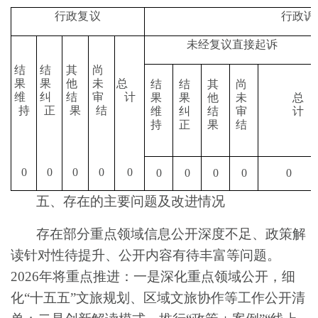
行政复议
行政诉
未经复议直接起诉
结
结
其
尚
果
果
他
未
总
结
结
其
尚
维
纠
结
审
计
果
果
他
未
总
持
正
果
结
维
纠
结
审
计
持
正
果
结
0
0
0
0
0
0
0
0
0
0
五、
存在的主要问题及改进情况
存在部分重点领域信息公开深度不足、政策解
读针对性待提升、
公开内容有待丰富
等问题。
2026
年将重点推进：
一是
深化重点领域公开，细
化
“
十五五
”
文旅规划、区域文旅协作等工作公开清