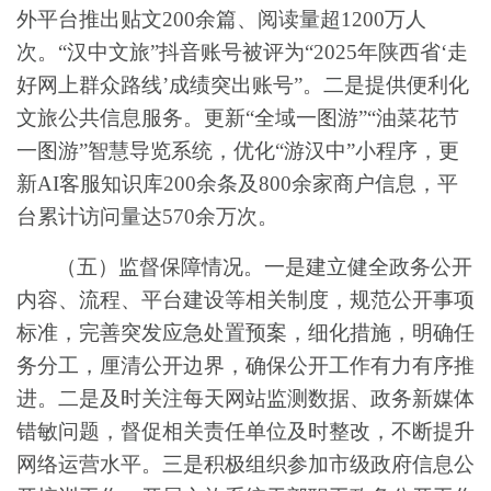
外平台推出贴文
200
余篇、阅读量超
1200
万人
次。“汉中文旅”抖音账号被评为“
2025
年陕西省‘走
好网上群众路线’成绩突出账号”。
二是
提供便利化
文旅公共信息服务。
更新
“
全
域一图游
”“
油菜花节
一图游
”
智慧导览系统
，
优化
“游汉中”小程序，
更
新
AI
客服知识库
200
余条
及
8
00
余家商户信息
，平
台
累计访问量
达
570
余万次。
（五）
监督保障情况。
一是
建立健全政务公开
内容、流程、平台建设等相关制度，规范公开事项
标准，完善突发应急处置预案，细化措施，明确任
务分工，厘清公开边界，确保公开工作有力有序推
进。
二是
及时关注每天网站监测数据、政务新媒体
错敏问题，督促相关责任单位及时整改，不断提升
网络运营水平。
三是
积极组织参加市级政府信息公