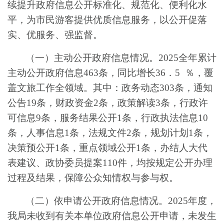
续提升政府信息公开标准化、规范化、便利化水
平，为市民游客提供优质信息服务，以公开促落
实、优服务、强监督。
（一）
主动公开
政府信息情况
。
2025
全年累计
主动公开政府信息
463
条，同比增长
36．5
％
，覆
盖文旅工作全领域。其中：政务动态
303
条，通知
公告
19
条，财政资金
2
条，政策解读
3
条，行政许
可信息
9
条，服务结果公开
1
条，行政执法信息
10
条，人事信息
1
条，法规文件
2
条，规划计划
1
条，
决策预公开
1
条，重点领域公开
1
条，办结人大代
表建议、政协委员提案
110
件，均按规定公开办理
过程及结果，保障公众知情权与参与
权。
（二）依申请公开政府信息情况
。
2025
年度，
我局未收到有关本单位政府信息公开申请，未发生