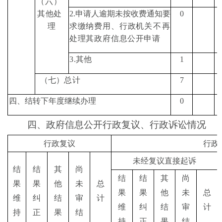
（
六
）
其他处
2.
申请人逾期未按收费通
知要
0
理
求缴纳费用、行政机
关不再
处理其政府信息
公开申请
3.
其他
1
（
七
）
总计
7
四、结转下年度继续办理
0
四、政府信息公开行政复议、行政诉讼情
况
行政复议
行政
未经复议直接起诉
结
结
其
尚
结
结
其
尚
果
果
他
未
总
果
果
他
未
总
维
纠
结
审
计
维
纠
结
审
计
持
正
果
结
持
正
果
结