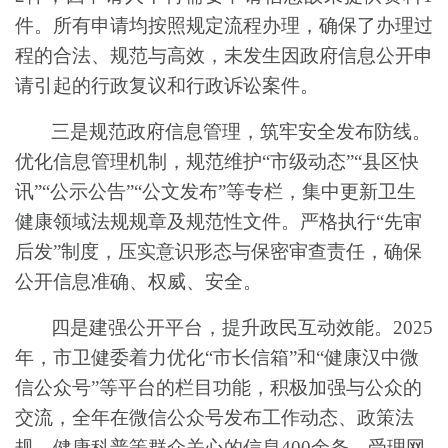
件。
所有申请均按照规定流程办理，确保了办理过
程的合法、规范与高效
，
未发生
因
政府信息公开
申
请引起的
行政复议
和
行政诉
讼
案件。
三是规范政府信息管理，筑牢安全发布防线。
优化信息管理机制，规范维护
“
市级动态
”“
县区快
讯
”
“
公示公告
”“
公文发布
”
等专栏，集中更新卫生
健康领域法规规章及规范性文件。严格执行
“
先审
后发
”
制度，压实意识形态与保密审查责任，确保
公开信息准确、权威、安全。
四是建强公开平台，提升政民互动效能。
2025
年，
市卫健委
着力优化
“
市长信箱”
和
“
健康
汉中
微
信公众号
”
等平台的栏目功能
，
积极加强与公众的
交流，全年
在微信公众号发布工作动态、政策法
规、健康科普等群众关心的信息
400
余条，
受理网