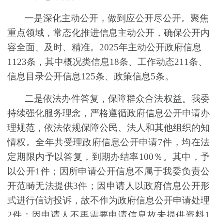
一是深化主动公开，做到应公开尽公开。
聚焦
重点领域，常态化推进信息主动公开，确保公开内
容全面、及时、精准。
2025
年主动公开政府信息
1123
条，其中
概况类信息
18
条、
工作动态
211
条
、
信息目录公开信息
125
条、政策信息
5
条
。
二是依法办件答复，保障群众合法权益。
我
委
持续强化服务理念，严格遵循政府信息公开申请办
理规范，依法依规保障公民、法人和其他组织的知
情权。全年共受理政府信息公开申请
7
件，均在法
定期限内予以答复，到期办结率
100％
。
其中，予
以公开
1
件
；
因所申请公开信息不属于
我委
负责公
开
范畴
无法提供
3
件
；
因申请人以政府信息公开形
式进行信访投诉
，
故
不作为政府信息公开申请处理
2
件
；
因申请人
不再需要
申请
信息故未提供资料
1