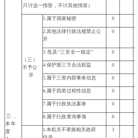
只计这一情形，不计其他情形
）
1.
属于国家秘密
0
2.
其他法律行政法规禁止
公
0
开
3.
危及
“
三安全一稳定
”
0
（
三
）
4.
保护第三方合法权益
0
不予公
开
5.
属于三类内部事务信息
0
6.
属于四类过程性信息
0
7.
属于行政执法案卷
0
三
、
8.
属于行政查询事项
0
本年
1.
本机关不掌握相关政府
3
度
信息