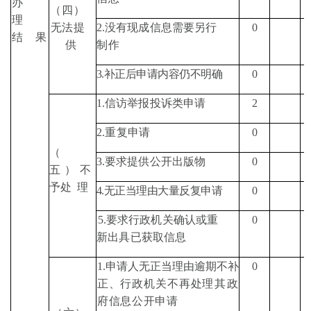
办
（
四
）
理
无法提
2.
没有现成信息需要另行
0
结
果
供
制作
3.
补正后申请内容仍不明确
0
1.
信访举报投诉类申请
2
2.
重复申请
0
（
3.
要求提供公开出版物
0
五
）
不
予处
理
4.
无正当理由大量反复申请
0
5.
要求行政机关确认或重
0
新出具已获取信息
1.
申请人无正当理由逾期
不补
0
正、行政机关不再处
理其政
府信息公开申请