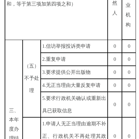
然
和，等于第三项加第四项之和）
业
人
机
构
1.
信访举报投诉类申请
0
0
2.
重复申请
0
0
（五）
3.
要求提供公开出版物
0
0
不予处
4.
无正当理由大量反复申请
0
0
理
5.
要求行政机关确认或重新出
0
0
三、
具已获取信息
本年
1.
申请人无正当理由逾期不补
度办
正、行政机关不再处理其政
0
0
理结