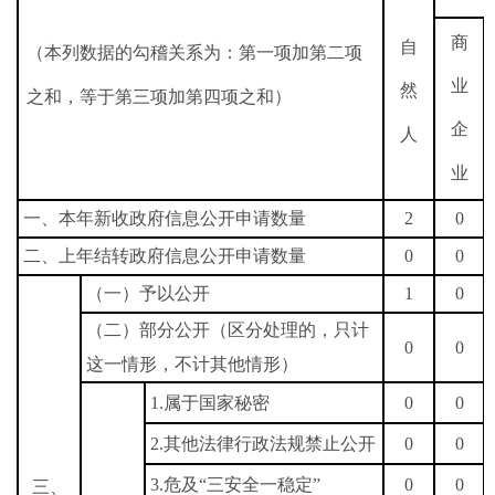
商
自
（本列数据的勾稽关系为：第一项加第二项
业
然
之和，等于第三项加第四项之和）
企
人
业
一、本年新收政府信息公开申请数量
2
0
二、上年结转政府信息公开申请数量
0
0
（一）予以公开
1
0
（二）部分公开（区分处理的，只计
0
0
这一情形，不计其他情形）
1.
属于国家秘密
0
0
2.
其他法律行政法规禁止公开
0
0
3.
危及
“
三安全一稳定
”
0
0
三、