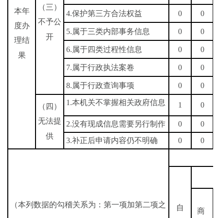
（三）
本年
4.
保护第三方合法权益
0
0
不予公
度办
5.
属于三类内部事务信息
0
0
开
理结
6.
属于四类过程性信息
0
0
果
7.
属于行政执法案卷
0
0
8.
属于行政查询事项
0
0
1.
本机关不掌握相关政府信息
1
0
（四）
无法提
2.
没有现成信息需要另行制作
0
0
供
3.
补正后申请内容仍不明确
0
0
（本列数据的勾稽关系为：第一项加第二项之
自
商