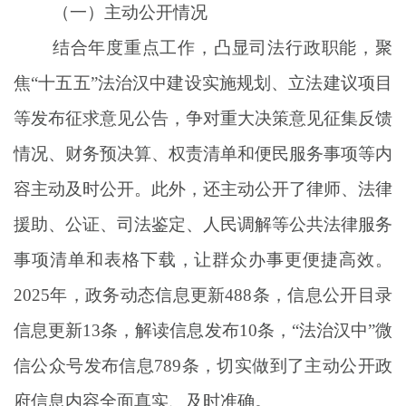
（
一
）
主动公开
情况
结合年度重点工作，凸显司法行政职能，聚
焦
“
十五五
”
法治汉中建设实施规划、
立法建议项目
等发布
征求意见公告，
争对
重大决策意见征集反馈
情况
、
财务
预决算
、
权责
清单和便民服务事项等内
容主动及时公开
。
此外，还
主动公开了律师、法律
援助、公证、司法鉴定、人民调解等公共法律服务
事项清单和表格下载，让群众办事更便捷高效
。
202
5
年，政务动态信息更新
488
条，信息公开目录
信息更新
1
3
条，解读信息发布
1
0
条，
“
法治
汉中
”
微
信公众号发布信息
789
条
，切实做到了主动公开政
府信息内容全面真实、及时准确。