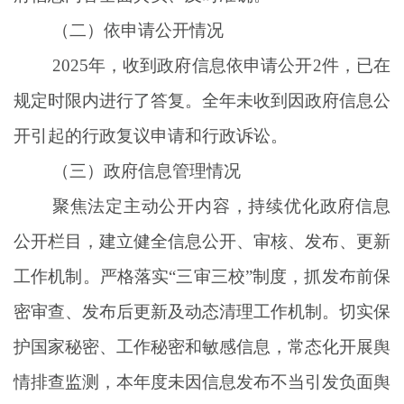
（
二
）
依申请公开
情况
202
5
年，收到政府信息依申请公开
2
件，已在
规定时限内进行了答复。全年未收到因政府信息公
开引起的行政复议申请和行政诉讼。
（
三
）
政府信息管理
情况
聚焦法定主动公开内容，持续优化政府信息
公开栏目，
建立健全信息公开、审核、发布、更新
工作机制。严格落实
“
三审三校
”
制度，抓发布前
保
密
审
查
、发布后更新及
动态清理工作机制
。切实保
护国家秘密、工作秘密和敏感信息，常态化开展舆
情排查监测，本年度未因信息发布不当引发负面舆