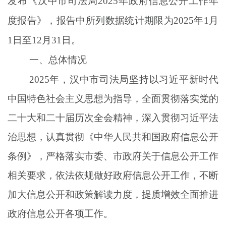
发布《汉中市司法局
202
5
年政府信息公开工作年
度报告》，报告中所列数据统计期限为
202
5
年
1
月
1
日至
12
月
31
日。
一、总体情况
202
5
年，汉中市司法局
坚持以习近平新时代
中国特色社会主义思想为指导，全面贯彻落实党的
二十大和二十届
历次
全会精神，
深入贯彻习近平法
治思想，
认真贯彻
《
中华人民共和国
政府信息公开
条例》
，
严格落实
市委、市政府
关于信息公开工作
相关要求
，依法依规做好政府信息公开工作，
不断
加大信息公开和政策解读力度，提质增效全面推进
政府信息公开各项工作。