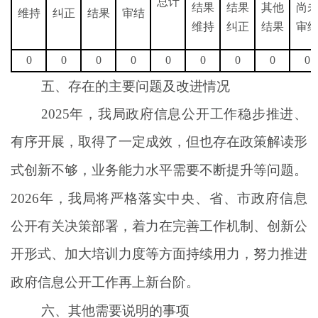
总计
结果
结果
其他
尚
维持
纠正
结果
审结
维持
纠正
结果
审
0
0
0
0
0
0
0
0
0
五、存在的主要问题及改进情况
202
5
年，我局政府信息公开工作稳步推进、
有序开展，取得了一定成效，但也存在政策解读形
式创新不够
，
业务能力水平需要不断提升等问题。
202
6
年，我局将严格落实中央、省、市政府信息
公开有关决策部署，着力在
完善工作机制、创新公
开形式、加大培训力度
等方面
持续用力
，努力推进
政府信息公开工作再上新台阶。
六、其他需要说明的事项