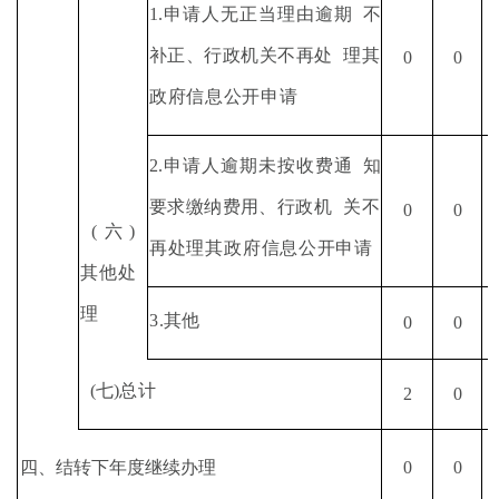
1.
申请人无正当理由逾期
不
补正、行政机关不再处
理其
0
0
政府信息公开申请
2.
申请人逾期未按收费通
知
要求缴纳费用、行政机
关不
0
0
(
六
)
再处理其政府信息
公开申请
其他处
理
3.
其他
0
0
(
七
)
总计
2
0
四、结转下年度继续办理
0
0