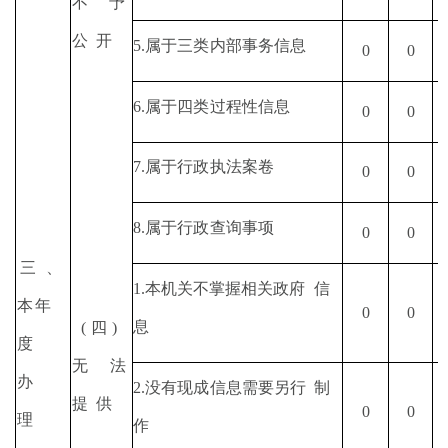
不予
公
开
5.
属于三类内部事务信息
0
0
6.
属于四类过程性信息
0
0
7.
属于行政执法案卷
0
0
8.
属于行政查询事项
0
0
三
、
1.
本机关不掌握相关政府
信
本年
0
0
息
(
四
)
度
无法
办
2.
没有现成信息需要另行
制
提
供
0
0
理
作