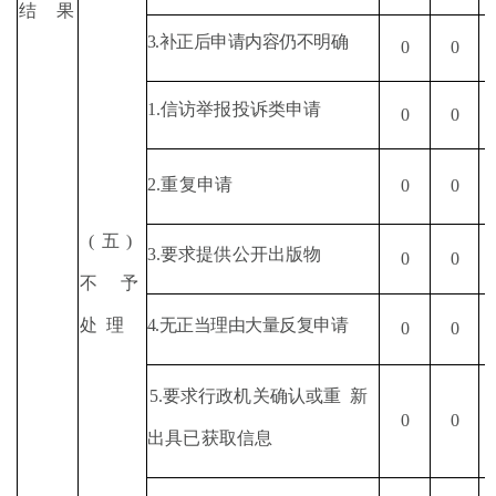
结
果
3.
补正后申请内容仍不明确
0
0
1.
信访举报投诉类申请
0
0
2.
重复申请
0
0
(
五
)
3.
要求提供公开出版物
0
0
不予
4.
无正当理由大量反复申请
处
理
0
0
5.
要求行政机关确认或重
新
0
0
出具已获取信息