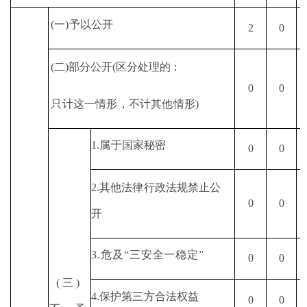
(
一
)
予以公开
2
0
(
二
)
部分公开
(
区分处理的：
0
0
只计这一情形，不计其他情形
)
1.
属于国家秘密
0
0
2.
其他法律行政法规禁止
公
0
0
开
3.
危及
“
三安全一稳定
”
0
0
(
三
)
4.
保护第三方合法权益
0
0