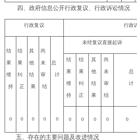
四、
政府信息公开行政复议、行政诉讼情况
行政复议
行政诉
未经复议直接起诉
结
结
其
尚
结
结
其
尚
果
果
他
未
总
果
果
他
未
总
维
纠
结
审
计
维
纠
结
审
计
持
正
果
结
持
正
果
结
0
0
0
0
0
0
0
0
0
0
五、存在的主要问题及改进情况