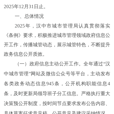
2025
年
12
月
31
日止
。
一、总体情况
202
5
年，
汉中
市城市管理局
认真贯彻落实
《条例》
要求，
积极推进
城市管理
领域
政府信息公
开工作，传播城管动态，展示城管特色，不断提升
政务信息
公
开质
效。
（一）政府信息主动公开工作。
全年
通
过
“汉
中城市管理”
网站
及
微信公众号等
平台
，主动发布
各类政务
动态
信息
945
条
，
公开机构职能信息
4
条，及时更新局领导班子分工信息。严格执行重大
决策
预公开制度，按时间节点要求发布公告内容、
具体草案征求意见稿、公开意见及建议采纳情况。