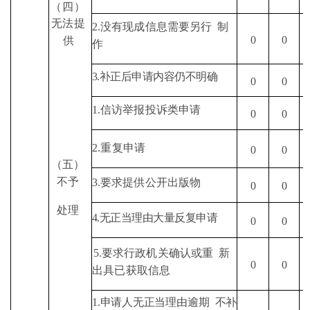
（四）
无法提
2.
没有现成信息需要另行
制
0
0
供
作
3.
补正后申请内容仍不明确
0
0
1.
信访举报投诉类申请
0
0
2.
重复申请
0
0
（五）
不予
3.
要求提供公开出版物
0
0
处理
4.
无正当理由大量反复申请
0
0
5.
要求行政机关确认或重
新
0
0
出具已获取信息
1.
申请人无正当理由逾期
不补