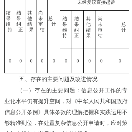
未经复议直接起诉
结
结
其
尚
果
果
他
未
总
结
结
其
尚
维
纠
结
审
计
果
果
他
未
总
持
正
果
结
维
纠
结
审
计
持
正
果
结
0
0
0
0
0
0
0
0
0
0
五、
存在的主要问题及改进情况
（一）存在的主要问题
：
信息公开工作的专
业化水平仍有提升空间，对《
中华人民共和国
政府
信息公开条例》具体条款的理解把握和实践运用不
够精准到位，在处置复杂信息公开申请时，应对策