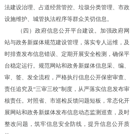
法建设治理、占道经营管控、垃圾分类管理、市政
设施维护、城管执法程序等群众关切信息。
（四）
政府信息公开平台建设
。
加强政府网
站与政务新媒体规范建设管理，落实专人运维，及
时排查
发布信息
错误、定期开展安全检测，确保平
台稳定运行
。
规范
网站和政务
新媒体信息采、编、
审、签、发全流程，
严格执行信息公开
保密
审查、
责任追究及
“
三审三校
”
制度，从严落实
信息发布审
核责任。
对照省
、
市
巡检
反馈
问题
短板，
常态化开
展网站
和政务新媒体发布信息
动态
监测
巡查，及时
整改
问题
，筑牢信息安全防线，
提升信息公开质