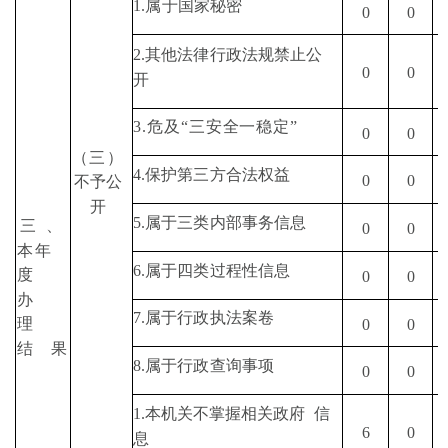
1.
属于国家秘密
0
0
2.
其他法律行政法规禁止
公
0
0
开
3.
危及
“
三安全一稳定
”
0
0
（
三
）
4.
保护第三方合法权益
0
0
不予公
开
5.
属于三类内部事务信息
三
、
0
0
本年
6.
属于四类过程性信息
度
0
0
办
7.
属于行政执法案卷
理
0
0
结
果
8.
属于行政查询事项
0
0
1.
本机关不掌握相关政府
信
6
0
息