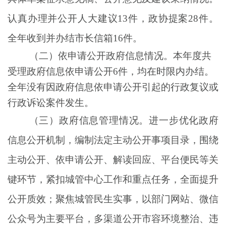
认真办理并公开人大建议
13
件，政协提案
28
件。
全年收到并办结市长信箱
16
件
。
（二）
依申请公开
政府信息情况。
本年度共
受理
政府信息
依申请公开
6
件，均
在
时限内办结。
全年
没有因
政府信息
依申请
公开
引起的
行政复议或
行政诉讼案件
发生
。
（三）
政府信息管理
情况。
进一步优化政府
信息公开机制，
编制法定主动公开事项目录，
围绕
主动公开、依申请公开、解读回应、平台便民等关
键环节，紧扣城管中心工作和重点任务，全面提升
公开质效；聚焦城管民生实事，以
部门
网站、微信
公众号为主要平台，多渠道公开市容环境整治、违