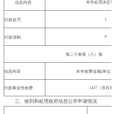
本年处理决定
信息内容
1
行政处罚
0
行政强制
第二十条第
（
八
）
项
本年收费金额
(
单位
信息内容
1437
（含自备
行政事业性收费
三、收到和处理政府信息公开申请情况