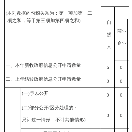
(
本列数据的勾稽关系为：第一项加第
二
项之和，等于第三项加第四项之和
)
自
商业
然
企业
人
一、本年新收政府信息公开申请数量
6
0
二、上年结转政府信息公开申请数量
0
0
(
一
)
予以公开
0
0
(
二
)
部分公开
(
区分处理的：
0
0
只计这一情形，不计其他情形
)