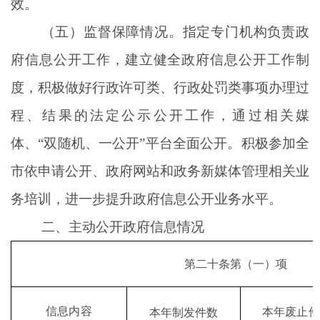
效。
（五）
监督保障
情况。
指定专门机构负责政
府信息公开工作，
建立健全
政府信息公开
工作
制
度，
积极
做好行政
许可类、行政处罚类事项
办理过
程
、结果
的法定公示
公开
工作
，通过相关媒
体、
“
双随机、一
公
开
”
平台
全面公开
。
积极参加全
市依申请公开、政府网站和政务新媒体管理相关业
务培训，进一步提升政府信息公开业务水平。
二、主动公开政府信息情况
第二十条第
（
一
）
项
信息内容
本年废止件
本年制发件数