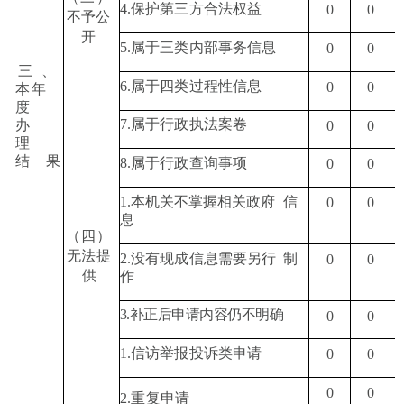
4.
保护第三方合法权益
0
0
不予公
开
5.
属于三类内部事务信息
0
0
三
、
6.
属于四类过程性信息
0
0
本年
度
7.
属于行政执法案卷
办
0
0
理
结
果
8.
属于行政查询事项
0
0
1.
本机关不掌握相关政府
信
0
0
息
（四）
无法提
2.
没有现成信息需要另行
制
0
0
供
作
3.
补正后申请内容仍不明确
0
0
1.
信访举报投诉类申请
0
0
0
0
2.
重复申请