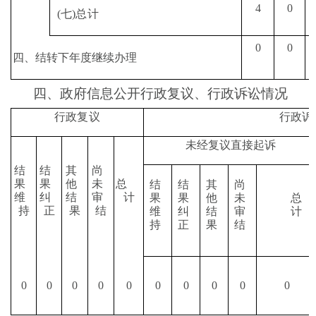
4
0
(
七
)
总计
0
0
四、结转下年度继续办理
四、
政府信息公开行政复议、行政诉讼情况
行政复议
行政诉
未经复议直接起诉
结
结
其
尚
果
果
他
未
总
结
结
其
尚
维
纠
结
审
计
果
果
他
未
总
持
正
果
结
维
纠
结
审
计
持
正
果
结
0
0
0
0
0
0
0
0
0
0