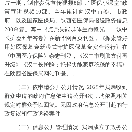
片一期，制作参保宣传视频
8
部，“医保小课堂”政
策宣讲视频
10
部。全年累计向汉中市委、市政
府，以及国家医保局、陕西省医保局报送政务信息
200
余篇。其中《点亮失能群体生命微光——汉中
长护险五年答卷》在新华网首页刊登，《探索管好
用好医保基金新模式守护医保基金安全运行》在
《中国医疗保险》杂志刊登，《汉中市刷脸支付再
升级》《汉中长护险：托起失能家庭稳稳的幸福》
在陕西省医保局网站刊登。。
（二）依申请公开公开情况
202
5
年我局收到
群众申请的
政府信息依申请公开
4
次，均依照相关
规定对群众予以回复。
无因政府信息公开引起的行
政复议和行政诉讼案件。
（三）信息公开管理情况
我局成立了政务公