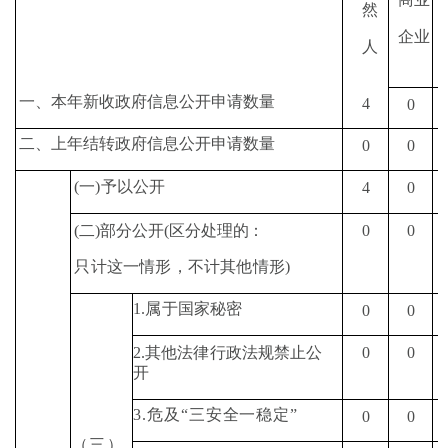
然
企业
人
一、本年新收政府信息公开申请数量
4
0
二、上年结转政府信息公开申请数量
0
0
(
一
)
予以公开
4
0
(
二
)
部分公开
(
区分处理的：
0
0
只计这一情形，不计其他情形
)
1.
属于国家秘密
0
0
2.
其他法律行政法规禁止
公
0
0
开
3.
危及
“
三安全一稳定
”
0
0
（
三
）