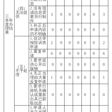
息
2.
没有现
（四）
无法提
成信息需
3
0
0
0
0
0
3
三、
供
要另行制
本年
作
度办
3.
补正后
理结
申请内容
0
0
0
0
0
0
0
果
仍不明确
1.
信访举
报投诉类
2
0
0
0
0
0
2
申请
2.
重复申
6
0
0
0
0
0
6
请
3.
要求提
供公开出
0
0
0
0
0
0
0
（五）
版物
不予处
4.
无正当
理
理由大量
1
0
0
0
0
0
1
反复申请
5.
要求行
政机关确
认或重新
0
0
0
0
0
0
0
出具已获
取信息
1.
申请人
无正当理