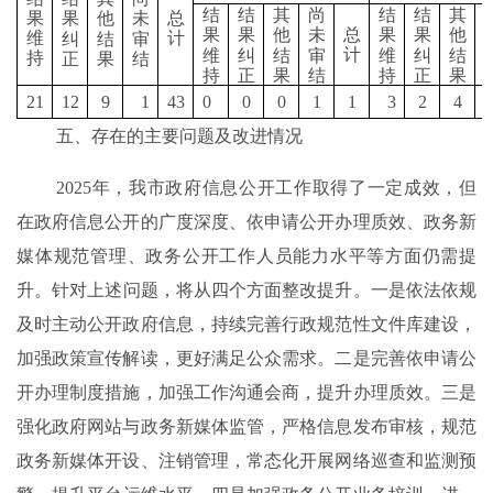
结
结
其
尚
结
结
其
果
果
他
未
总
果
果
他
未
总
果
果
他
维
计
纠
结
审
计
维
纠
结
审
维
纠
结
持
正
果
结
持
正
果
结
持
正
果
21
12
9
1
43
0
0
0
1
1
3
2
4
五、存在的主要问题及改进情况
2025
年，我市政府信息公开工作取得了一定成效，但
在政府信息公开的广度深度、依申请公开办理质效、政务新
媒体规范管理、
政务公开
工作人员能力水平等方面仍需提
升
。
针对上述问题，
将从
四
个方面整改提升。一是
依法依规
及时主动公开政府信息，
持续完善行政规范性文件库建设，
加强政策宣传解读，更好满足公众需求。二是完善依申请公
开办理制度措施，加强工作沟通会商，提升办理质效。三是
强化政府网站与政务新媒体监管，严格信息发布审核，规范
政务新媒体开设、注销管理，
常态化开展
网络
巡查
和监测预