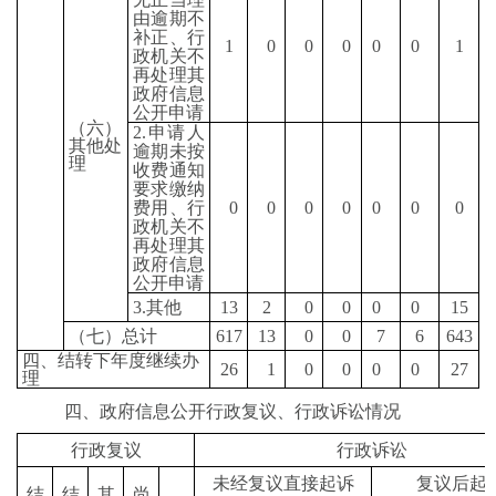
由逾期不
补正、行
1
0
0
0
0
0
1
政机关不
再处理其
政府信息
公开申请
（六）
2.
申请人
其他处
逾期未按
理
收费通知
要求缴纳
费用、行
0
0
0
0
0
0
0
政机关不
再处理其
政府信息
公开申请
3.
其他
13
2
0
0
0
0
15
（七）总计
617
13
0
0
7
6
643
四、结转下年度继续办
26
1
0
0
0
0
27
理
四、
政府信息
公
开行政复议、行政诉讼情况
行政复议
行政诉讼
未经复议直接起诉
复议后起
结
结
其
尚