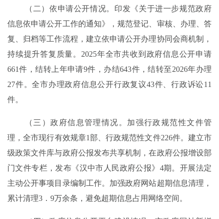
（二）依申请公开情况
。
印发《关于进一步规范政府
信息依申请公开工作的通知》
，
规范登记、审核、办理、答
复、归档等工作流程，
建立依申请公开办理协同会商机制，
持续提升答复质量。
2025
年全市共
收到政府信息公开申请
661
件，
结转上年申请
9
件，办结
643
件
，结
转至
202
6
年办理
27
件。
全市办理
政府信息公开行政复议
43
件
、
行政诉讼
11
件。
（三）政府信息管理情况
。
加强
行政规范性文件
管
理
，
全市
现行有效规章
1
部、行政规范性文件
226
件。建立
市
级
政策文件库与政府公报发布共享机制，在政府公报增设部
门文件专栏，发布《
汉中
市人民政府公报》
4
期。
开展
法定
主动公开事项目录编制工作
。
加强
政府网站
超期
信息清理，
累计清理
3．9
万
余条
，
避免
超期
信息
占用
网络空间
。