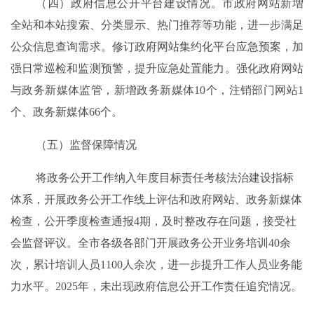
（四）政府信息公开平台建设情况
。
市政府网站
新
增
全站
和
本站搜索、分类显示、热门推荐等功能，进一步满足
公众
信息查询需
求。
修订
政府网站集约化平台
应急预案，
加
强日常巡检和监测预警，提升应急处置能力。强化政府网站
与政务新媒体监管，新增政务新媒体
10
个，注销部门网站
1
个、政务新媒体
66
个。
（五）监督保障情况
将政务公开工作纳入年度目标责任考核法治建设指标
体系，开展政务公开
工作
线上评估
和
政府网站
、
政务新媒体
检查，公开季度检查通报
4
期，
及时
整改
存在
问题
，
接受社
会监督评议。全市
各级各部门
开展政务公开
业务培训
40
余
次
，
累计培训人员
1100
人余次，进一步
提升工作人员
业务
能
力水平。
2025
年，未出现政府信息公开工作责任追究情况。