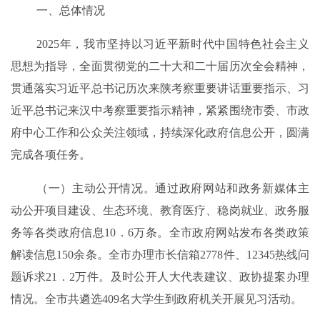
一、总体情况
2025
年，我
市坚持以习近平新时代中国特色社会主义
思想为指导，全面贯彻党的二十大和二十届
历次
全会精神，
贯通落实习近平总书记历次来陕考察重要讲话重要指示、习
近平总书记来汉中考察重要指示精神，紧紧围绕
市委
、
市政
府中心工作和公众关注领域，
持续
深化
政府信息公开
，圆满
完成各项任务
。
（一）主动公开情况
。
通过政府网站和政务新媒体
主
动公开
项目建设、生态环境、教育医疗、稳岗就业、政务服
务等
各类政府信息
10
．
6
万
条。全市政府网站
发布各类政策
解读信息
150
余条
。
全市办理市长信箱
2778
件、
12345
热线问
题诉求
21．2
万件
。
及时公开人大代表建议、政协提案办理
情况。全市共遴选
409
名大学生到政府机关开展见习活动。