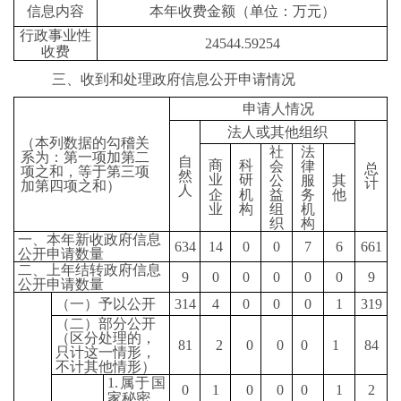
信息内容
本年收费金额（单位：万元）
行政事业性
24544.59254
收费
三、收到和处理政府信息公开申请情况
申请人情况
法人或其他组织
（本列数据的勾稽关
社
法
系为：第一项加第二
自
商
科
会
律
总
项之和，等于第三项
然
业
研
公
服
其
计
加第四项之和）
人
企
机
益
务
他
业
构
组
机
织
构
一、本年新收政府信息
634
14
0
0
7
6
661
公开申请数量
二、上年结转政府信息
9
0
0
0
0
0
9
公开申请数量
（一）予以公开
314
4
0
0
0
1
319
（二）部分公开
（区分处理的，
81
2
0
0
0
1
84
只计这一情形，
不计其他情形）
1.
属于国
0
1
0
0
0
1
2
家秘密