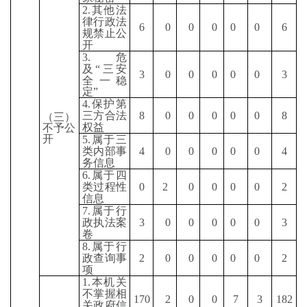
2.
其他法
律行政法
6
0
0
0
0
0
6
规禁止公
开
3.
危
及
“
三安
3
0
0
0
0
0
3
全一稳
定
”
4.
保护第
三方合法
8
0
0
0
0
0
8
（三）
权益
不予公
开
5.
属于三
类内部事
4
0
0
0
0
0
4
务信息
6.
属于四
类过程性
0
2
0
0
0
0
2
信息
7.
属于行
政执法案
3
0
0
0
0
0
3
卷
8.
属于行
政查询事
2
0
0
0
0
0
2
项
1.
本机关
不掌握相
170
2
0
0
7
3
182
关政府信