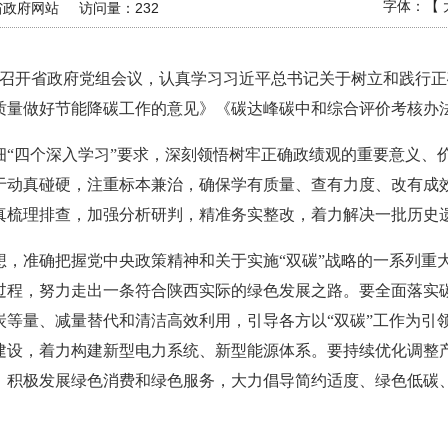
字体：【
省政府网站
访问量：
232
主持召开省政府党组会议，认真学习习近平总书记关于树立和践行
质量做好节能降碳工作的意见》《碳达峰碳中和综合评价考核办
细“四个深入学习”要求，深刻领悟树牢正确政绩观的重要意义、
于动真碰硬，注重标本兼治，确保学有质量、查有力度、改有成
真梳理排查，加强分析研判，精准务实整改，着力解决一批历史
想，准确把握党中央政策精神和关于实施“双碳”战略的一系列重
过程，努力走出一条符合陕西实际的绿色发展之路。要全面落实碳
炭等量、减量替代和清洁高效利用，引导各方以“双碳”工作为引
建设，着力构建新型电力系统、新型能源体系。要持续优化调整
，积极发展绿色消费和绿色服务，大力倡导简约适度、绿色低碳