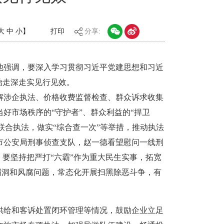
大
中
小
】
打印
分享:
他强调，要深入学习贯彻习近平党建思想和习近
治走深走实见行见效。
解涉企执法、价格收费监督检查、群众诉求收集
好市场秩序的“守护者”、群众利益的“捍卫
联合执法，做实“综合查一次”等举措，推动执法
市公安局刑事侦查支队，赵一德看望慰问一线刑
要坚持把严打“六霸”作为重大民生实事，拓宽
漏洞和风腐问题，常态化开展扫黑除恶斗争，有
供给和客诉处置闭环管理等情况，鼓励企业立足