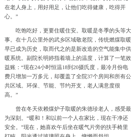
在老人身上，用好用足，让他们吃得健康，吃得开
心。”
吃饱吃好，更要住暖住安。取暖是冬季的头等大
事。在十几公里外的武乡区域敬老院，传统燃煤取暖
早已成为历史，取而代之的是新改造的空气能集中供
暖系统。副院长明婷指着墙上的温度，计算了一笔效
益账：“现在24小时恒温18到20摄氏度，最冷月份电
费只增加一万多元，却覆盖了全院37个房间和所有公
共区域。环保、节能、节约开支，老人满意度很
高。”
曾在冬天依赖煤炉子取暖的朱德珍老人，感受最
为深刻。“暖和！和以前一个人在家比，现在干净还
安全。”现在，她喜欢午后坐在暖气片旁的扶手椅里
打盹，阳光透过玻璃照在身上，慵懒而舒坦。