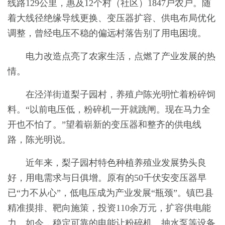
线路129公里，惠及12个村（社区）1847户农户。随
着大线径绝缘导线更换、变压器扩容、供电布局优化
调整，曾经电压不稳的偏远村落告别了用电困境。
电力改造点亮了农家生活，点燃了产业发展的热
情。
在泾洋街道梨子园村，养殖户陈光明忙着粉碎饲
料。“以前电压低，粉碎机一开就跳闸。现在马力全
开也不怕了。”望着崭新的变压器和整齐的供电线
路，陈光明说。
近年来，梨子园村特色种植养殖业发展势头良
好，用电需求与日俱增。原有的50千伏安变压器早
已“力不从心”，低电压成为产业发展“瓶颈”。镇巴县
精准摸排、靶向施策，投资110余万元，扩容供电能
力。如今，稳定可靠的电能让粉碎机、抽水泵等设备