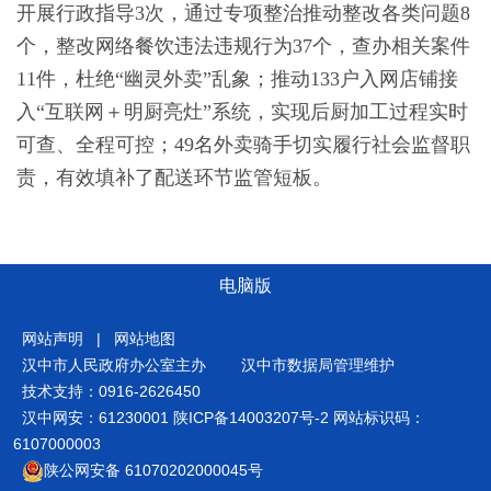
开展行政指导3次，通过专项整治推动整改各类问题8
个，整改网络餐饮违法违规行为37个，查办相关案件
11件，杜绝“幽灵外卖”乱象；推动133户入网店铺接
入“互联网＋明厨亮灶”系统，实现后厨加工过程实时
可查、全程可控；49名外卖骑手切实履行社会监督职
责，有效填补了配送环节监管短板。
电脑版
网站声明
|
网站地图
汉中市人民政府办公室主办
汉中市数据局管理维护
技术支持：0916-2626450
汉中网安：61230001
陕ICP备14003207号-2
网站标识码：
6107000003
陕公网安备 61070202000045号