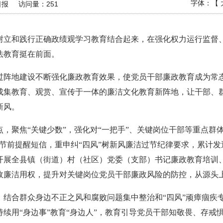
字体：【
日报
访问量：
251
树立和践行正确政绩观学习教育结合起来，在强化权力运行监督
法教育挺在前面。
过阵地建设不断强化廉政教育效果，使党员干部廉政教育成为常
成集教育、观赏、宣传于一体的廉洁文化教育新阵地，让干部、
新风。
，聚焦“关键少数”，强化对“一把手”、关键岗位干部等重点群
节前提醒短信，重申纠“四风”树新风廉洁过节纪律要求，累计发送
开展全县镇（街道）村（社区）党委（支部）书记廉政教育培训
政廉洁用权，提升对关键岗位党员干部廉政风险的防控，从源头
，结合群众身边不正之风和腐败问题集中整治和“四风”顽瘴痼疾
续用“身边事”教育“身边人”，教育引导党员干部知敬畏、存戒