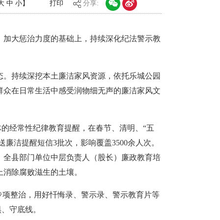
大
中
小
】
打印
分享:
、加大惩治力度的基础上，持续深化纪法警示教
态。持续深挖本土廉洁家风资源，依托乐城公园
群众在日常生活中感受润物细无声的廉洁家风文
体的经常性纪律教育提醒，在春节、清明、“五
廉洁提醒短信3批次，影响覆盖3500余人次。
、全县部门单位中层负责人（股长）廉政教育培
上消除腐败滋生的土壤。
专项整治，用好忏悔录、警示录、警示教育片等
惧、守底线。