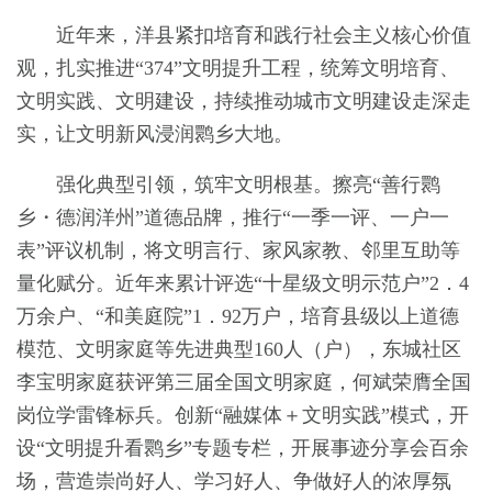
近年来，洋县紧扣培育和践行社会主义核心价值
观，扎实推进“374”文明提升工程，统筹文明培育、
文明实践、文明建设，持续推动城市文明建设走深走
实，让文明新风浸润鹮乡大地。
强化典型引领，筑牢文明根基。擦亮“善行鹮
乡・德润洋州”道德品牌，推行“一季一评、一户一
表”评议机制，将文明言行、家风家教、邻里互助等
量化赋分。近年来累计评选“十星级文明示范户”2．4
万余户、“和美庭院”1．92万户，培育县级以上道德
模范、文明家庭等先进典型160人（户），东城社区
李宝明家庭获评第三届全国文明家庭，何斌荣膺全国
岗位学雷锋标兵。创新“融媒体＋文明实践”模式，开
设“文明提升看鹮乡”专题专栏，开展事迹分享会百余
场，营造崇尚好人、学习好人、争做好人的浓厚氛