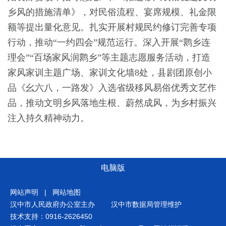
乡风的措施清单》，对民俗流程、宴席规模、礼金限
额等提出量化意见。扎实开展村规民约修订完善专项
行动，推动“一约四会”规范运行。深入开展“鹮乡连
理会”“百场家风润鹮乡”等主题志愿服务活动，打造
家风家训主题广场、家训文化墙8处，县剧团原创小
品《幺六八，一路发》入选省级移风易俗优秀文艺作
品，推动文明乡风落地生根、蔚然成风，为乡村振兴
注入持久精神动力。
电脑版
网站声明
|
网站地图
汉中市人民政府办公室主办
汉中市数据局管理维护
技术支持：0916-2626450