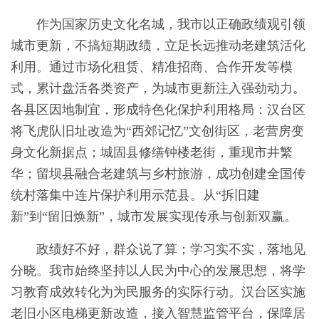
作为国家历史文化名城，我市以正确政绩观引领
城市更新，不搞短期政绩，立足长远推动老建筑活化
利用。通过市场化租赁、精准招商、合作开发等模
式，累计盘活各类资产，为城市更新注入强劲动力。
各县区因地制宜，形成特色化保护利用格局：汉台区
将飞虎队旧址改造为“西郊记忆”文创街区，老营房变
身文化新据点；城固县修缮钟楼老街，重现市井繁
华；留坝县融合老建筑与乡村旅游，成功创建全国传
统村落集中连片保护利用示范县。从“拆旧建
新”到“留旧焕新”，城市发展实现传承与创新双赢。
政绩好不好，群众说了算；学习实不实，落地见
分晓。我市始终坚持以人民为中心的发展思想，将学
习教育成效转化为为民服务的实际行动。汉台区实施
老旧小区电梯更新改造，接入智慧监管平台，保障居