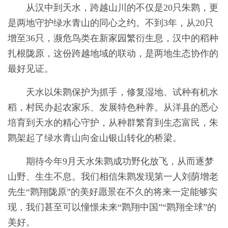
从汉中到天水，跨越山川的不仅是20只朱鹮，更
是两地守护绿水青山的同心之约。不到3年，从20只
增至36只，濒危鸟类在新家园繁衍生息，汉中的稻种
扎根陇原，这份跨越地域的联动，是两地生态协作的
最好见证。
天水以朱鹮保护为抓手，修复湿地、试种有机水
稻，村民办起农家乐、发展特色种养。从洋县的悉心
培育到天水的精心守护，从种群繁育到生态富民，朱
鹮架起了绿水青山向金山银山转化的桥梁。
期待今年9月天水朱鹮成功野化放飞，从而逐梦
山野、生生不息。我们相信朱鹮发现第一人刘荫增老
先生“鹮翔陇原”的美好愿景在不久的将来一定能够实
现，我们甚至可以憧憬未来“鹮翔中国”“鹮翔全球”的
美好。