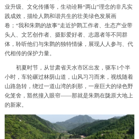
业升级、文化传播等，生动诠释“两山”理念的非凡实
践成效，描绘人鹮和谐共生的壮美绿色发展画
卷；“我和朱鹮的故事”走近护鹮工作者、生态产业带
头人、文艺创作者、摄影爱好者、志愿者等不同群
体，聆听他们与朱鹮的独特情缘，展现人人参与、代
代相传的保护力量。
初夏时节，从甘肃省天水市区出发，驱车1个半
小时，车轮碾过林荫山道，山风习习而来，视线随着
山路急转，绕过一道山湾的刹那，一座巨大的绿色野
化笼舍，豁然撞入眼帘——那就是朱鹮在陇原大地上
的新家。