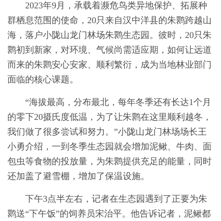
2023年9月，承载着濒危鸟类异地保护、拓展种
群栖息范围的使命，20只来自汉中洋县的朱鹮跨越山
海，落户小陇山龙门林场朱鹮生态园。彼时，20只朱
鹮初到新家，对环境、气候尚需适应期，如何让远道
而来的朱鹮安心安家、顺利繁衍，成为当地林业部门
面临的核心课题。
“海拔最高，分布最北，每年冬季还有长达1个月
的零下20摄氏度低温，为了让朱鹮在这里顺利越冬，
我们做了很多尝试和努力。”小陇山龙门林场场长王
小勇介绍，一到冬季生态园就会增加泥鳅、牛肉、面
包虫等食物的投放量，为朱鹮提供充足的能量，同时
还加盖了避雪棚，增加了保温设施。
下午3点半左右，记者在生态园遇到了正要为朱
鹮送“下午饭”的饲养员宋治平。他告诉记者，泥鳅都