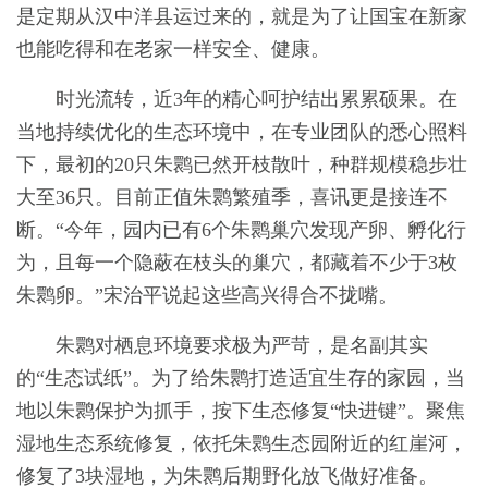
是定期从汉中洋县运过来的，就是为了让国宝在新家
也能吃得和在老家一样安全、健康。
时光流转，近3年的精心呵护结出累累硕果。在
当地持续优化的生态环境中，在专业团队的悉心照料
下，最初的20只朱鹮已然开枝散叶，种群规模稳步壮
大至36只。目前正值朱鹮繁殖季，喜讯更是接连不
断。“今年，园内已有6个朱鹮巢穴发现产卵、孵化行
为，且每一个隐蔽在枝头的巢穴，都藏着不少于3枚
朱鹮卵。”宋治平说起这些高兴得合不拢嘴。
朱鹮对栖息环境要求极为严苛，是名副其实
的“生态试纸”。为了给朱鹮打造适宜生存的家园，当
地以朱鹮保护为抓手，按下生态修复“快进键”。聚焦
湿地生态系统修复，依托朱鹮生态园附近的红崖河，
修复了3块湿地，为朱鹮后期野化放飞做好准备。