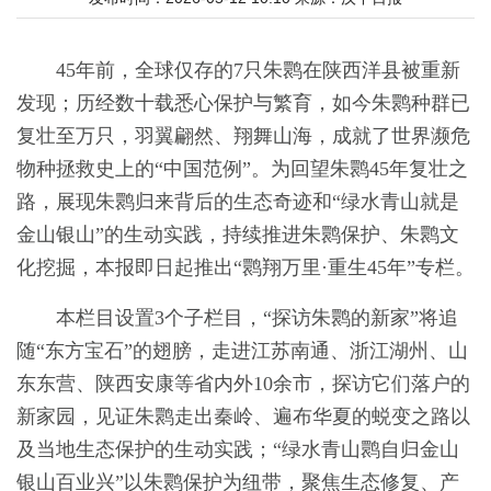
45年前，全球仅存的7只朱鹮在陕西洋县被重新
发现；历经数十载悉心保护与繁育，如今朱鹮种群已
复壮至万只，羽翼翩然、翔舞山海，成就了世界濒危
物种拯救史上的“中国范例”。为回望朱鹮45年复壮之
路，展现朱鹮归来背后的生态奇迹和“绿水青山就是
金山银山”的生动实践，持续推进朱鹮保护、朱鹮文
化挖掘，本报即日起推出“鹮翔万里·重生45年”专栏。
本栏目设置3个子栏目，“探访朱鹮的新家”将追
随“东方宝石”的翅膀，走进江苏南通、浙江湖州、山
东东营、陕西安康等省内外10余市，探访它们落户的
新家园，见证朱鹮走出秦岭、遍布华夏的蜕变之路以
及当地生态保护的生动实践；“绿水青山鹮自归金山
银山百业兴”以朱鹮保护为纽带，聚焦生态修复、产