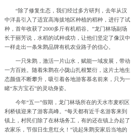
“除了修复生态，我们经过多方研判，去年从汉
中洋县引入了适宜高海拔地区种植的稻种，进行了试
种，首年收获了2000多斤有机稻谷。”龙门林场副场
长于丽芳说，水稻的试种成功，让他们坚定了像汉中
一样走出一条朱鹮品牌有机农业路子的信心。
一只朱鹮，激活一片山水，赋能一域发展，带动
一方百姓。随着朱鹮在小陇山扎根繁衍，这片土地生
态颜值不断攀升，吸引着各地游客慕名前来，只为一
睹“东方宝石”的灵动身姿。
今年“五一”假期，龙门林场所在的天水市麦积区
利桥镇迎来了游客高峰。“每天都有近千名游客来到
镇上，村民们除了在林场务工，有的还在镇上办起了
农家乐，节假日生意红火！”说起朱鹮安家后当地的