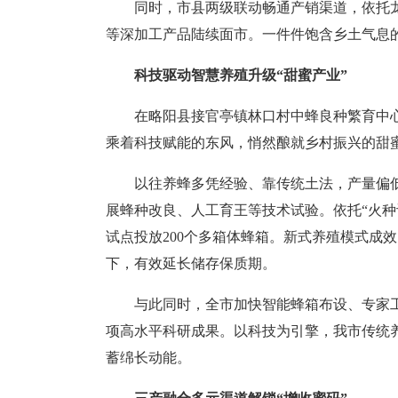
同时，市县两级联动畅通产销渠道，依托
等深加工产品陆续面市。一件件饱含乡土气息
科技驱动智慧养殖升级“甜蜜产业”
在略阳县接官亭镇林口村中蜂良种繁育中
乘着科技赋能的东风，悄然酿就乡村振兴的甜
以往养蜂多凭经验、靠传统土法，产量偏
展蜂种改良、人工育王等技术试验。依托“火
试点投放200个多箱体蜂箱。新式养殖模式成
下，有效延长储存保质期。
与此同时，全市加快智能蜂箱布设、专家
项高水平科研成果。以科技为引擎，我市传统
蓄绵长动能。