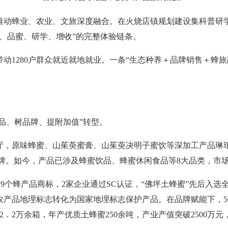
推动蜂业、农业、文旅深度融合。在火烧店镇规划建设集科普研
、品蜜、研学、增收”的完整体验链条。
带动1280户群众就近就地就业。一条“生态种养＋品牌销售＋蜂
精品、树品牌、提附加值”转型。
厅，原味蜂蜜、山茱萸蜜膏、山茱萸决明子蜜饮等深加工产品琳
等品牌。如今，产品已涉及蜂蜜饮品、蜂蜜休闲食品等8大品类，市
”等9个蜂产品商标，2家企业通过SC认证，“佛坪土蜂蜜”先后入选
农产品地理标志转化为国家地理标志保护产品。在品牌赋能下，5
2．2万余箱，年产优质土蜂蜜250余吨，产业产值突破2500万