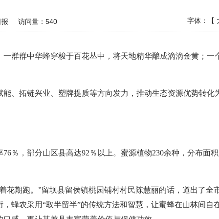
字体：【
日报
访问量：
540
。一群群中华蜂穿梭于百花丛中，将天地精华酿成滴滴金黄；一
赋能、拓链兴业、塑牌提质等方向发力，推动生态资源优势转化
76％，部分山区县高达92％以上。蜜源植物230余种，分布面积
追着花期跑。”留坝县留侯镇桃园铺村村民陈慧丽的话，道出了全
衍，蜂农采用“取半留半”的传统方法和智慧，让蜜蜂在山林间自