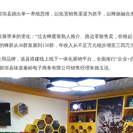
留坝县跳出单一养殖思维，以拓宽销售渠道为抓手，以蜂旅融合
发展带来的变化：“过去蜂蜜靠熟人推介、路边零散售卖，价格
的蜂群从30群发展到150群，年收入从不足万元稳步增至三四万
公用品牌，该县搭建线上线下一体化展销平台，全面推行“企业+合
”留坝县味道秦岭电子商务有限公司销售经理朱德玉说。