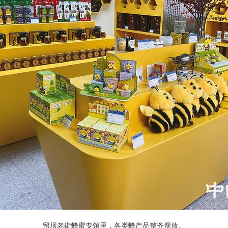
留坝老街蜂蜜专馆里，各类蜂产品整齐摆放。