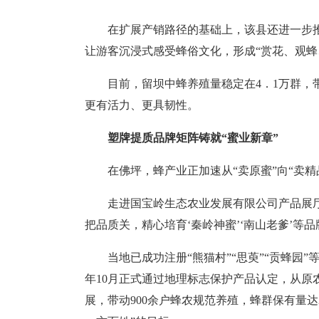
在扩展产销路径的基础上，该县还进一步
让游客沉浸式感受蜂俗文化，形成“赏花、观蜂
目前，留坝中蜂养殖量稳定在4．1万群，
更有活力、更具韧性。
塑牌提质品牌矩阵铸就“蜜业新章”
在佛坪，蜂产业正加速从“卖原蜜”向“卖
走进国宝岭生态农业发展有限公司产品展
把品质关，精心培育‘秦岭神蜜’‘南山老爹’
当地已成功注册“熊猫村”“思萸”“贡蜂园
年10月正式通过地理标志保护产品认定，从原
展，带动900余户蜂农规范养殖，蜂群保有量达