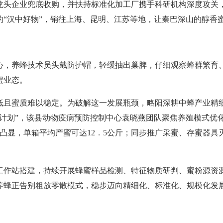
龙头企业兜底收购，并扶持标准化加工厂携手科研机构深度攻关
的“汉中好物”，销往上海、昆明、江苏等地，让秦巴深山的醇香
心，养蜂技术员头戴防护帽，轻缓抽出巢脾，仔细观察蜂群繁育
蜜业态。
低且蜜质难以稳定。为破解这一发展瓶颈，略阳深耕中蜂产业精
种计划”，该县动物疫病预防控制中心袁晓燕团队聚焦养殖模式优
效凸显，单箱平均产蜜可达12．5公斤；同步推广采蜜、存蜜器具
工作站搭建，持续开展蜂蜜样品检测、特征物质研判、蜜粉源资
养蜂正告别粗放零散模式，稳步迈向精细化、标准化、规模化发