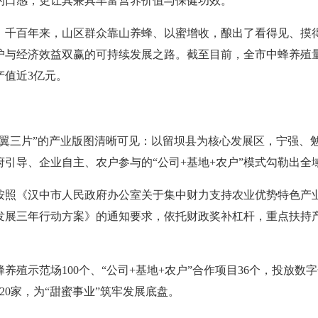
的口感，更让其兼具丰富营养价值与保健功效。
。千百年来，山区群众靠山养蜂、以蜜增收，酿出了看得见、摸
与经济效益双赢的可持续发展之路。截至目前，全市中蜂养殖量已达
产值近3亿元。
两翼三片”的产业版图清晰可见：以留坝县为核心发展区，宁强、
引导、企业自主、农户参与的“公司+基地+农户”模式勾勒出全
按照《汉中市人民政府办公室关于集中财力支持农业优势特色产
发展三年行动方案》的通知要求，依托财政奖补杠杆，重点扶持
养殖示范场100个、“公司+基地+农户”合作项目36个，投放数字
0家，为“甜蜜事业”筑牢发展底盘。