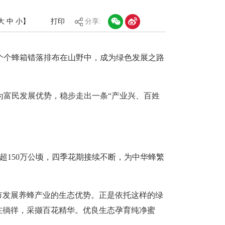
大
中
小
】
打印
分享:
个个蜂箱错落排布在山野中，成为绿色发展之路
为富民发展优势，稳步走出一条“产业兴、百姓
超150万公顷，四季花期接续不断，为中华蜂繁
市发展养蜂产业的生态优势。正是依托这样的绿
在徜徉，采撷百花精华。优良生态孕育纯净蜜