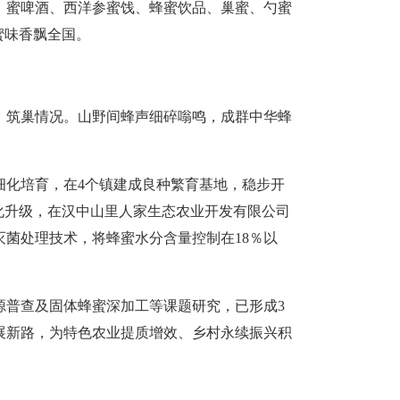
，蜜啤酒、西洋参蜜饯、蜂蜜饮品、巢蜜、勺蜜
蜜味香飘全国。
、筑巢情况。山野间蜂声细碎嗡鸣，成群中华蜂
细化培育，在4个镇建成良种繁育基地，稳步开
化升级，在汉中山里人家生态农业开发有限公司
灭菌处理技术，将蜂蜜水分含量控制在18％以
源普查及固体蜂蜜深加工等课题研究，已形成3
展新路，为特色农业提质增效、乡村永续振兴积