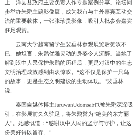
上，洋县县政府主要负责人作专题案例分享。论坛同
步举办朱鹮主题影像展，成为我市与中外嘉宾互动交
流的重要载体，一张张珍贵影像，吸引大批参会嘉宾
驻足观赏。
云南大学越南留学生裴垂林参观展览后赞叹不
已。她坦言，朱鹮优雅灵动的身姿令人沉醉。当她了
解到汉中人民保护朱鹮的历程后，更是对汉中的生态
文明治理成效感到由衷惊叹。“这不仅是保护一只鸟
的故事，更是生态文明建设的生动体现。”裴垂林
说。
泰国自媒体博主JaruwanUdomsab也被朱鹮深深吸
引，在影展前久久驻足，将朱鹮誉为“绝美的东方丽
人”。她感慨道：“感谢汉中人民的坚守与守护，让这
份美好得以留存。”