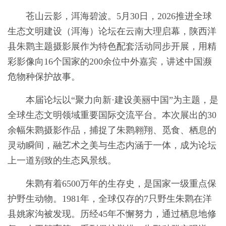
苍山云影，洱海碧波。5月30日，2026推进全球
生态文明建设（洱海）论坛在云南大理启幕，陕西洋
县朱鹮主题摄影展作为特色配套活动同步开展，用精
彩影像向16个国家的200余位中外嘉宾，讲述中国濒
危物种保护故事。
本届论坛以“聚力向新·建设美丽中国”为主题，是
全球生态文明领域重要国际交流平台。本次展出的30
余幅朱鹮摄影作品，捕捉了朱鹮翱翔、觅食、栖息的
灵动瞬间，融艺术之美与生态内涵于一体，成为论坛
上一道别致的生态风景线。
朱鹮有着6500万年的生存史，是国家一级重点保
护野生动物。1981年，全球仅存的7只野生朱鹮在洋
县姚家沟被发现。历经45年不懈努力，通过栖息地修