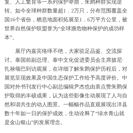
复、人工繁育等一系列保护举措，朱鹮种群实现逆
转。如今全球种群数量超1．2万只，分布范围覆盖全
国16个省份，栖息地面积拓展至1．6万平方公里，被
世界自然保护联盟誉为“全球濒危物种保护的成功样
本”。
展厅内嘉宾络绎不绝，大家驻足品鉴、交流探
讨。泰国前副总理、泰中文化促进委员会主席披尼·
扎禄颂巴到访观展，在详细了解朱鹮保护历程后，对
展览呈现效果及中国生态保护工作给予高度评价。中
国对外书刊发行中心副总编辑尹杰也由衷点赞朱鹮保
护取得的丰硕成果，认为这些影像生动展现了人与自
然和谐共生的动人图景。一幅幅作品直观展现出洋县
数十年如一日的保护成效，生动诠释了“绿水青山就
是金山银山”的发展理念。