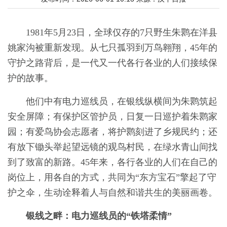
1981年5月23日，全球仅存的7只野生朱鹮在洋县
姚家沟被重新发现。从七只孤羽到万鸟翱翔，45年的
守护之路背后，是一代又一代各行各业的人们接续保
护的故事。
他们中有电力巡线员，在银线纵横间为朱鹮筑起
安全屏障；有保护区管护员，日复一日巡护着朱鹮家
园；有爱鸟协会志愿者，将护鹮刻进了乡规民约；还
有放下锄头举起望远镜的观鸟村民，在绿水青山间找
到了致富的新路。45年来，各行各业的人们在自己的
岗位上，用各自的方式，共同为“东方宝石”擎起了守
护之伞，生动诠释着人与自然和谐共生的美丽画卷。
银线之畔：电力巡线员的“铁塔柔情”