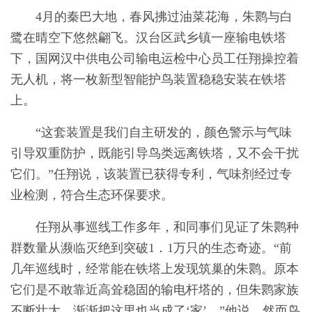
4月的秦巴大地，春风拂过油菜花海，朱鹮与白
鹭在晴空下悠然翩飞。汉台区武乡镇一座输电铁塔
下，国网汉中供电公司输电运检中心员工任翔操控着
无人机，将一枚新型智能护鸟装置稳稳安装在铁塔
上。
“这套装置是我们自主研发的，颜色警示与气味
引导双重防护，既能引导鸟类远离铁塔，又不会干扰
它们。”任翔说，该装置已获得专利，气味剂经过专
业检测，符合生态环保要求。
任翔从事巡线工作多年，和同事们见证了朱鹮种
群数量从濒临灭绝到突破1．1万只的生态奇迹。“前
几年巡线时，经常能在铁塔上发现筑巢的朱鹮。原本
它们是不敢靠近高耸稳固的输电杆塔的，但朱鹮家族
不断壮大，渐渐把这里也当成了‘家’。”他说，然而鸟