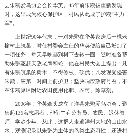
县朱鹮爱鸟协会会长华英。45年前朱鹮被重新发现
时，这里成为核心保护区，村民从此成了护鹮“主力
军”。
上世纪90年代末，一对朱鹮在华英家房后一棵老
榆树上筑巢，时任村委会主任的华英便给自己增加了
一项任务：每天早晚都到树下去转一圈，随时准备帮
助朱鹮驱赶天敌老鹰和蛇。他在村民大会上提出：凡
有朱鹮筑巢的树木，不得修枝、砍伐；凡发现受侵害
朱鹮，应第一时间上前护卫；坚决响应政府号召，不
在朱鹮巢区附近农田使用化肥、农药、除草剂。
2006年，华英牵头成立了洋县朱鹮爱鸟协会，聚
集起136名志愿者，他们中有公务员、农民、退休教
师、学龄少年。从此，这群人走遍洋州大地的山山水
水，观测记录以朱鹮为主体的鸟类生态习性，还进村