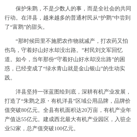
保护朱鹮，不是少数人的事，而是全社会的共同
行动。在洋县，越来越多的普通村民从“护鹮”中尝到
了“富鹮”的甜头。
“那时候田里不施肥农作物就减产，打农药又怕
伤鸟，守着好山好水却没出路。”村民刘文军回忆
道。如今，当年那份“守着好山好水却没出路”的困
惑，已经变成了“绿水青山就是金山银山”的生动实
践。
洋县坚持一张蓝图绘到底，深耕有机产业发展，
打造了“朱鹮之原・有机洋县”区域公用品牌，品牌价
值突破80亿元。全县有机面积达20万亩，有机产业年
产值达55亿元。建成西北最大有机产业园区，入驻企
业52家，总产值突破100亿元。