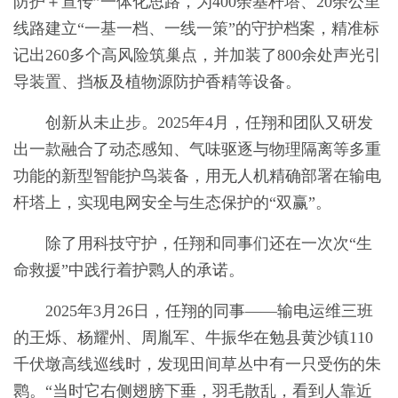
防护＋宣传”一体化思路，为400余基杆塔、20余公里
线路建立“一基一档、一线一策”的守护档案，精准标
记出260多个高风险筑巢点，并加装了800余处声光引
导装置、挡板及植物源防护香精等设备。
创新从未止步。2025年4月，任翔和团队又研发
出一款融合了动态感知、气味驱逐与物理隔离等多重
功能的新型智能护鸟装备，用无人机精确部署在输电
杆塔上，实现电网安全与生态保护的“双赢”。
除了用科技守护，任翔和同事们还在一次次“生
命救援”中践行着护鹮人的承诺。
2025年3月26日，任翔的同事——输电运维三班
的王烁、杨耀州、周胤军、牛振华在勉县黄沙镇110
千伏墩高线巡线时，发现田间草丛中有一只受伤的朱
鹮。“当时它右侧翅膀下垂，羽毛散乱，看到人靠近