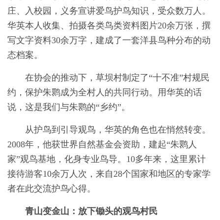
庄、入校园，义务宣讲爱鸟护鸟知识，受众数万人。
华英本人收集、拍摄各类鸟类资料图片20余万张，撰
写文字资料30余万字，建成了一套洋县鸟种分布的动
态档案。
在协会的推动下，草坝村制定了“十不准”村规民
约，保护朱鹮成为全村人的共同行动。用华英的话
说，这是我们与朱鹮的“乡约”。
从护鸟到引导观鸟，华英的角色也在悄然转变。
2008年，他获世界自然基金会资助，建起“朱鹮人
家”观鸟基地，化身专业鸟导。10多年来，这里累计
接待游客10余万人次，来自28个国家和地区的专家学
者在此交流护鸟心得。
青山变金山：放下锄头的观鸟村民