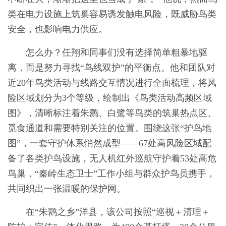
类在电力设施上筑巢容易诱发触电风险，既威胁鸟类
安全，也影响电力供应。
怎么办？任翔和同事们没有选择简单粗暴地驱
离，而是努力寻找“鸟线双护”的平衡点。他和团队对
近20年鸟类活动与线路交互情况进行全面梳理，将风
险区域划分为3个等级，绘制出《鸟类活动高频区域
图》，清晰标注着朱鹮、白鹭等鸟类的筑巢热点区、
觅食通道和需要特别关注的位置。围绕这张“护鸟地
图”，一套守护体系悄然成型——67处高风险区域配
备了各类护鸟设施，无人机红外巡航守护着53处高危
鸟巢，“秦岭生态卫士”工作小组与群众护鸟员携手，
共同织出一张温暖的保护网。
在“朱鹮之乡”洋县，该公司按照“巡视＋清理＋