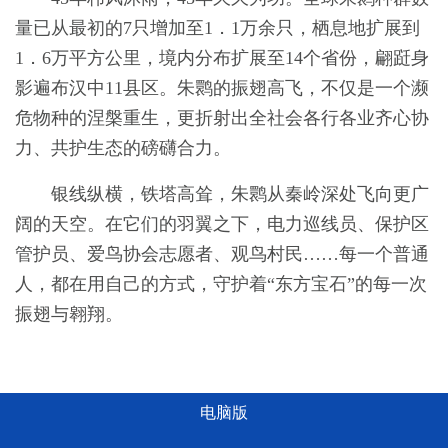
量已从最初的7只增加至1．1万余只，栖息地扩展到
1．6万平方公里，境内分布扩展至14个省份，翩跹身
影遍布汉中11县区。朱鹮的振翅高飞，不仅是一个濒
危物种的涅槃重生，更折射出全社会各行各业齐心协
力、共护生态的磅礴合力。
银线纵横，铁塔高耸，朱鹮从秦岭深处飞向更广
阔的天空。在它们的羽翼之下，电力巡线员、保护区
管护员、爱鸟协会志愿者、观鸟村民……每一个普通
人，都在用自己的方式，守护着“东方宝石”的每一次
振翅与翱翔。
电脑版