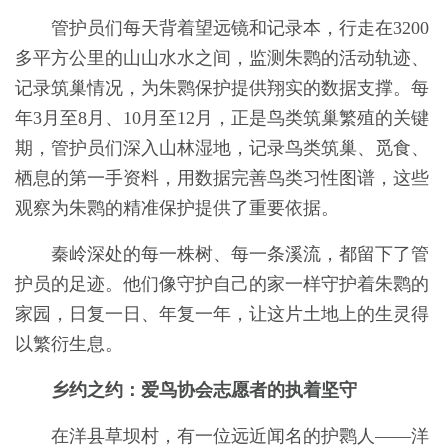
管护员们每天背着望远镜和记录本，行走在3200
多平方公里的山山水水之间，监测朱鹮的活动轨迹、
记录筑巢情况，为朱鹮保护提供翔实的数据支撑。每
年3月至8月、10月至12月，正是鸟类筑巢繁殖的关键
期，管护员们深入山林湿地，记录鸟类筑巢、觅食、
栖息的第一手资料，用数据完善鸟类习性图谱，这些
观察为朱鹮的精准保护提供了重要依据。
秦岭深处的每一株树、每一条溪流，都留下了管
护员的足迹。他们像守护自己的家一样守护着朱鹮的
家园，日复一日、年复一年，让这片土地上的生灵得
以繁衍生息。
乡约之约：爱鸟协会志愿者的执着坚守
在洋县草坝村，有一位远近闻名的护鹮人——洋