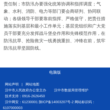
责任制；市防汛办要强化统筹协调和指挥调度；气
象、水利、消防、电力等部门要会商研判、协同联
动；各级领导干部要靠前指挥、严格值守，把责任措
施落实到基层和最小工作单元；基层党组织和广大党
员干部要充分发挥战斗堡垒作用和先锋模范作用，在
防汛抗旱、抢险救灾一线勇挑重担、冲锋在前，筑牢
防汛抗旱坚固防线。
电脑版
网站声明
|
网站地图
汉中市人民政府办公室主办
汉中市数据局管理维护
技术支持：0916-2626450
汉中网安：61230001
陕ICP备14003207号-2
网站标识码：
6107000003