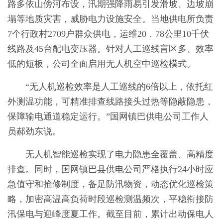
路多依山傍河布设，汛期强降雨易引发滑坡、边坡崩
塌等地质灾害，威胁电力设施安全。当地供电所负责
7个行政村2709户群众供电，运维20．78公里10千伏
线路及45台配电变压器。针对人工巡线盲区多、效率
低的短板，公司全面启用无人机空中巡检模式。
“无人机巡检效率是人工巡线的6倍以上，依托红
外测温功能，可精准排查线路接头过热等隐蔽隐患，
保障输电通道稳定运行。”国网镇巴供电公司工作人
员郝劲东说。
无人机智能巡检实现了电力隐患全覆盖、高精度
排查。同时，国网镇巴县供电公司严格执行24小时应
急值守和抢修制度，备足防汛物资，动态优化巡检策
略，加密高温高负荷时段巡检测温频次，平稳衔接防
汛保电与迎峰度夏工作。截至目前，累计出动保电人