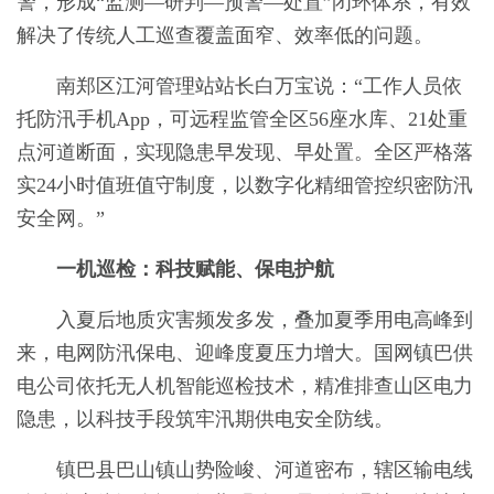
警，形成“监测—研判—预警—处置”闭环体系，有效
解决了传统人工巡查覆盖面窄、效率低的问题。
南郑区江河管理站站长白万宝说：“工作人员依
托防汛手机App，可远程监管全区56座水库、21处重
点河道断面，实现隐患早发现、早处置。全区严格落
实24小时值班值守制度，以数字化精细管控织密防汛
安全网。”
一机巡检：科技赋能、保电护航
入夏后地质灾害频发多发，叠加夏季用电高峰到
来，电网防汛保电、迎峰度夏压力增大。国网镇巴供
电公司依托无人机智能巡检技术，精准排查山区电力
隐患，以科技手段筑牢汛期供电安全防线。
镇巴县巴山镇山势险峻、河道密布，辖区输电线