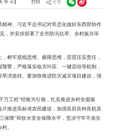
大
中
小
】
打印
分享:
讲话精神、习近平总书记对常态化做好东西部协作
意见，并安排部署了全市防汛抗旱、乡村振兴等
上，树牢底线思维、极限思维，层层压实责任，
报预警，严格落实临灾叫应、一键启动等机制，
对旱涝急转。要加快推进防灾减灾项目建设，强
千万工程”经验为引领，扎实推进乡村全面振
连片推进高标准农田建设，加强良田良种良机良
三保障”和饮水安全保障水平，坚决守牢不发生
乡村。