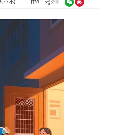
大
中
小
】
打印
分享: