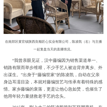
在南郑区黄官镇陕西良顺匠心实业有限公司，陈凌凯（右）与主播
一起复盘当天的直播情况。
“我曾亲眼见证，汉中藤编因为销售渠道单一、
销路有限而举步维艰，不少手艺人被迫背井离乡、外
出谋生。”出身于“藤编世家”的陈凌凯，自幼在父亲
身边耳濡目染，本就对藤编技艺与传承有着特殊的感
情。家乡藤编的衰落，更是让他心急如焚，也催生了
他用年轻力量拯救老手艺的念头。