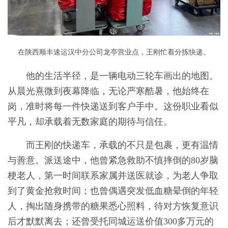
在陕西顺丰速运汉中分公司龙亭营业点，王刚忙着分拣快递。
他的生活半径，是一辆电动三轮车画出的地图。
从晨光熹微到夜幕降临，无论严寒酷暑，他始终在
岗，准时将每一件快递送到客户手中。这份职业看似
平凡，却承载着无数家庭的期待与信任。
而王刚的快递车，承载的不只是包裹，更有温情
与善意。派送途中，他曾紧急救助不慎摔倒的80岁脑
梗老人，第一时间联系家属并送医就诊，为老人争取
到了黄金抢救时间；也曾偶遇突发低血糖晕倒的年轻
人，掏出随身携带的糖果悉心照料，待对方恢复意识
后才默默离去；还曾受托同城运送价值300多万元的