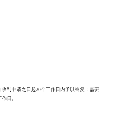
自收到申请之日起
20
个工作日内予以答复；需要
工作日。