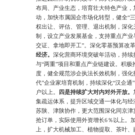
布局、产业生态，培育壮大特色产业
，
动
，加快市属国企
市场化转型
，
健全
“
权出让、评估、管理、退出机制，深化
制，设立产业发展基金
，支持重点产业
交证、拿地即开工
”
。
深化零基预算改
经济。
深化营商环境突破年活动，持续
与
“
两重
”
项目和重点产业链建设
。
积极
度，健全规范涉企执法长效机制，强化
代
”
企业家培育机制，持续深化
“
汉企通
”
户以上。
四是持续扩大对内对外开放。
集疏运体系，提升区域交通一体化与经
苏陕、津陕协作，更大范围深化同京津
抢订单，实际使用外资增长
6％
以上。
上，扩大机械加工、植物提取、茶叶、