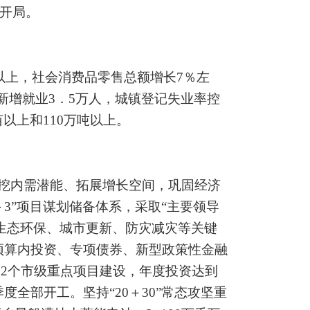
开局。
以上，社会消费品零售总额增长
7％
左
新增就业
3．5
万人，城镇登记失业率控
亩以上和
110
万吨以上。
挖内需潜能、拓展增长空间，巩固经济
3”
项目谋划储备体系，采取
“
主要领导
生态环保、城市更新、防灾减灾等关键
预算内投资、专项债券、新型政策性金融
82
个市级重点项目建设，年度投资达到
季度全部开工。坚持
“20＋30”
常态攻坚重