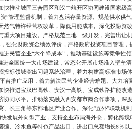
加快推动城固三合园区和汉中航开区协同建设国家级
三资
”
管理
监督
机制，着力盘活存量资源。
规范
供水供气
天然气特许经营权改革，降低用能成本。深化投融资
与重大项目建设。严格规范土地一级开发，完善出让
革，强化财政资金绩效评价，严格政府投资项目管理，
推进民营企业
“
六个降成本
”
，推动基础设施等竞争性领
推进全国统一大市场建设，常态化开展市场准入壁垒清
招投标领域突出问题系统治理，着力构建高标准市场
平台推广应用，着力解决民营企业经营难题。大力培
加快推进宝汉巴高铁、安汉十高铁、宝成铁路扩能改
济协同水平。推动落实融入西安都市圈合作事项，深
冀、长三角等东部地区产业合作。深化
“
五外
”
联动机制
加快发展外向型产业，支持企业布局海外仓，
孵化跨境
藤编、冷水鱼等特色产品出口，进出口总额增长
8％
以