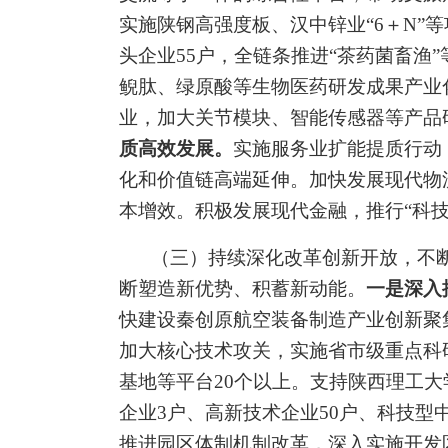
实施陕钢
高强度板、
汉中锌业
“
6
＋
N
”
等
头企业
55
户，全链条推进
“
茶药菌畜渔
”
鲵肽、绿原酸等生物医药研发成果产业
业，加大
关节模块、智能传感器等产品
质高效发展。
实施服务业扩能提质行动
化
和
价值链高端延伸。加快发展现代物
本增效。
积极
发展现代金融，推行
“
科
（三）持续深化改革创新开放，不
断塑造新优势、积蓄新动能。
一是深入
快建设秦创原航空装备制造产业创新聚
加大核心技术攻关，实施省市级重点科
基地
等平台
20
个以上。支持
陕西理工大
企业
3
户、高新技术企业
50
户、科技型
推进园
区体制机制改革，深入实施开发