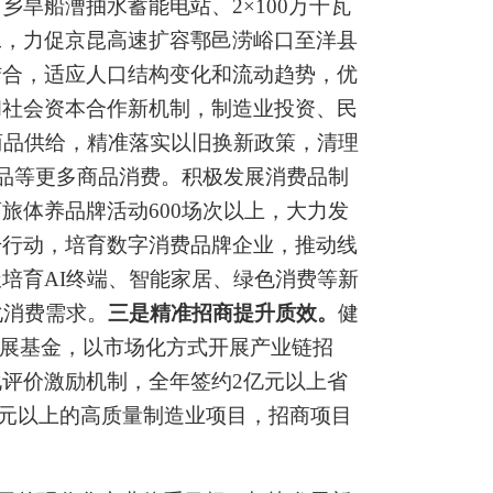
西乡旱船漕抽水蓄能电站、
2×100
万千瓦
工，力促京昆高速扩容鄠邑涝峪口至洋县
结合，适应人口结构变化和流动趋势，优
和社会资本合作新机制，制造业投资、民
商品供给，精准落实以旧换新政策，清理
品等更多商品消费。积极发展消费品制
商旅体养品牌活动
600
场次以上，大力发
升行动，培育数字消费品牌企业，推动线
极培育
AI
终端、智能家居、绿色消费等新
化消费需求。
三是精准招商提升质效。
健
展基金，以市场化方式开展产业链招
化评价激励机制，
全年签约
2
亿元以上省
元以上的高质量制造业项目
，
招商项目