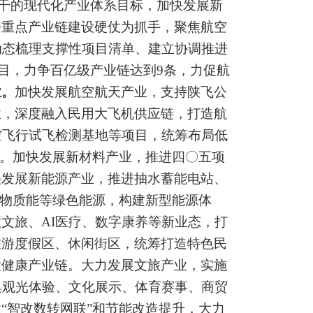
干的现代化产业体系目标，加快发展新
好重点产业链建设硬仗为抓手，聚焦航空
动态梳理支撑性项目清单、建立协调推进
目，力争百亿级产业链达到
9
条，力促航
业。
加快发展航空航天产业，
支持陕飞公
业，深度融入
民用
大飞机供应链，打造航
空飞行试飞检测基地等项目，统筹布局低
。加快发展新材料产业，推进四〇五
项
快发展新能源产业，
推进抽水蓄能电站、
物质能等绿色能源，
构建新型能源体
慧文旅、
AI
医疗、数字康养等新业态，打
旅游度假区、休闲街区，统筹打造特色民
大健康产业链。
大力发展文旅
产业，实施
集观光体验、文化展示、体育赛事、商贸
业
“
智改数转网联
”
和节能改造提升，大力