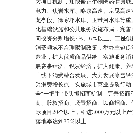
大项目机制，加快修正生物医药健康城
电力、焦岩水库、略康高速、京昆高速
龙亭段、徐家坪水库、玉带河水库等重
化基础设施和公共服务设施布局，完善
间投资分别增长
7％
、
6％
以上。
二是供
消费领域不合理限制政策，举办主题促
造业，扩大优质商品供给。实施服务消
展赛事经济、银发经济，扩大健康、养
上线下消费融合发展。大力发展冰雪经
兴消费增长点。实施城市商业提质行动
全
“
一把手
”
带头抓招商机制，完善招商
商、股权招商、场景招商、以商招商。
际项目
20
个以上，
引进
3000
万
元
以上产
落地率达到
85％
以上
。