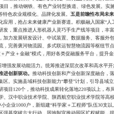
项目，
推动钢铁、有色产业转型换道、
绿色发展。
实
等特色农业规模化、品牌化发展。
五是前瞻性布局未来
化应用，抢占未来健康产业新赛道。
积极融入国家
“
人
研发
，重点推进
人形机器人灵巧手生产线等
项目，
丰
，
加力
发展研发设计、中试装置、数据服务、客服外
流，完善褒河物流园、多式联运智慧物流园等枢纽节
技
＋
产业
＋
金融
”
模式，
用好各类促融服务平台
，提升金
断增强发展动能活力。
统筹推进深层次改革和高水平开
推进创新驱动。
推动科技创新和产业创新深度融合，
集区。
实施县域科技创新能力
“
攀登
”
计划，引导县域立
研项目
120
个，推动科技成果转化落地
220
项以上，布
学、汉中职业
技术学院
、
陕西航空职业技术学院等高
中小企业
1000
户，新组建
“
科学家
＋
工程师
”
队伍
30
支以
区强基突破六大行动，因地制宜推动园区扩权赋能，