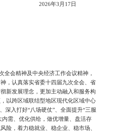
20
26
年
3
月
17
日
次全会精神及中央经济工作会议精神，
精神，认真落实省委十四届九次全会、省
贯彻新发展理念，更加主动融入和服务构
领，以跨区域联结型地区现代化区域中心
、
深入打好
“
八场硬仗
”
、
全面提升
“
三服
大内需、优化供给，做优增量、盘活存
域风险，着力稳就业、稳企业、稳市场、