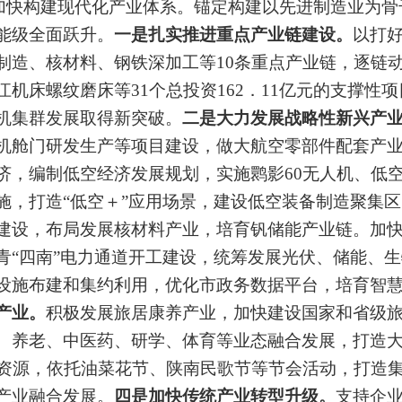
加快构建现代化产业体系。
锚定构建以先进制造业为骨
能级全面跃升。
一是扎实推进重点产业链建设。
以打
制造、核材料、钢铁深加工等
10
条重点产业链，逐链
江机床螺纹磨床等
31
个总投资
162．11
亿元的支撑性项
机集群发展取得新突破。
二是
大力发展战略性新兴产
机舱门研发生产等项目建设，做大航空零部件配套产
济，
编制低空经济发展规划，
实
施
鹮
影
60
无人机、低
施，打造
“
低空
＋”
应用场景，建设低空装备制造聚集区
建设，布局发展核材料产业，培育钒储能产业链。
加
青
“
四南
”
电力通道开工建设，统筹发展光伏、储能、生
设施布建和集约利用，优化市政务数据平台，培育智
产业。
积极发展旅居康养产业，加快建设国家和省级
、养老、中医药、研学、体育等业态融合发展，打造
资源，依托油菜花节、陕南民歌节等节会活动，打造
产业融合发展。
四
是加快传统产业转型升级。
支持企