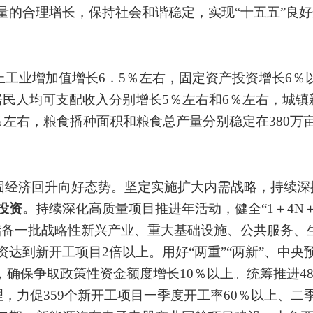
量的合理增长，保持社会和谐稳定，实现
“
十五五
”
良好
上工业增加值增长
6．5％
左右，固定资产投资增长
6％
居民人均可支配收入分别增长
5％
左右和
6％
左右，城镇
％
左右，粮食播种面积和粮食
总产量
分别稳定在
380
万
固经济回升向好态势。
坚定实施扩大内需战略，持续深
投资。
持续深化高质量项目推进年活动，健全
“1＋4N＋
储备一批战略性新兴产业、重大基础设施、公共服务、
资达到新开工项目
2
倍以上。用好
“
两重
”“
两新
”
、中央
，确保争取政策性资金额度增长
10％
以上。统筹推进
4
理，力促
359
个新开工项目一季度开工率
60％
以上、二