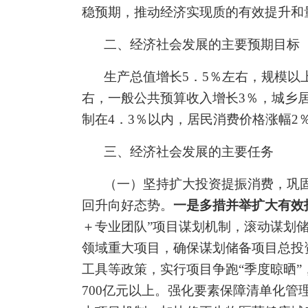
稳预期，推动经济实现质的有效
提升和
二、经济社会发展的主要预期目标
生产总值增长
5．5％
左右，规模以
右，一般公共预算收入增长
3％
，城乡
制在
4．3％
以内，居民消费价格涨幅
2
三、经济社会发展的主要任务
（一）
坚持扩大投资提振消费，巩
回升向好态势。
一是多措并举扩大有效
＋
专业团队
”
项目谋划机制，滚动谋划
领域重大项目，确保谋划储备项目总投
工具等政策，实行项目争跑
“
季度晾晒
”
700
亿元以上。强化要素保障清单化管