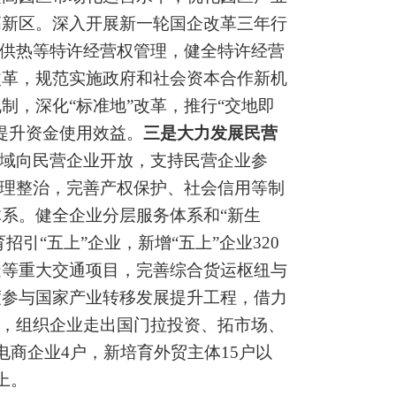
高新区。
深入开展新一轮国企改革三年行
供热等特许经营权管理，健全特许经营
改革，规范实施政府和社会资本合作新机
机制，深化
“
标准地
”
改革，推行
“
交地即
提升资金使用效益。
三是大力发展民营
域向民营企业开放，
支持民营企业参
理整治，完善产权保护、社会信用等制
体系。
健全企业分层服务体系和
“
新生
育招引
“
五上
”
企业，新增
“
五上
”
企业
320
造等重大交通项目，完善综合货运枢纽与
度参与国家产业转移发展提升工程，借力
，组织企业走出国门拉投资、拓市场、
电商企业
4
户，新培育外贸主体
15
户以
上。