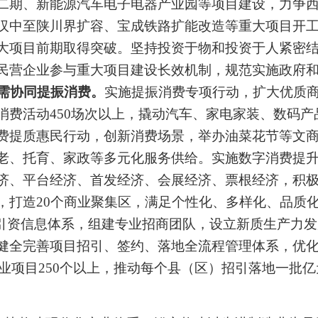
二期、新能源汽车电子电器产业园等项目建设，力争
汉中至陕川界扩容、宝成铁路扩能改造等重大项目开
大项目前期取得突破。坚持投资于物和投资于人紧密
民营企业参与重大项目建设长效机制，规范实施政府
需协同提振消费。
实施提振消费专项行动，扩大优质
消费活动
450
场次以上，撬动汽车、家电家装、数码产
费提质惠民行动，
创新消费场景，举办油菜花节等文
老、托育、家政等多元化服务供给。实施数字消费提
济、平台经济、首发经济、会展经济、票根经济，积
，打造
20
个商业聚集区，满足个性化、多样化、品质
引资信息体系，
组建
专业招商团队，设立新质生产力发
健全完善项目招引、签约、落地全流程管理体系，优
业项目
2
50
个以上，推动每个县（区）招引落地一批亿