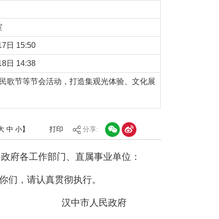
室
7日 15:50
8日 14:38
南民歌节等节会活动，打造集观光体验、文化展
大
中
小
】
打印
分享:
民
政府各工作部门、直属
事业单位
：
你们
，请
认真贯彻
执行。
汉中市人民政府