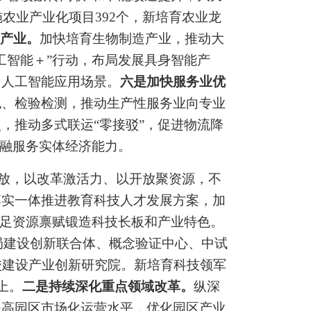
施农业产业化项目
392
个，新培育农业龙
产业。
加快培育生物制造产业，推动大
工智能
＋”
行动，
布局发展
具身智能产
富人工智能应用场景。
六是加快服务业优
包、检验检测，推动生产性服务业向专业
点，推动多式联运
“
零接驳
”
，促进物流降
融服务实体经济能力。
放，以改革激活力、以开放聚资源，不
落实一体推进教育科技人才发展方案，加
足资源禀赋锻造科技长板和产业特色。
局建设
创新联合体、
概念验证中心、中
试
校建设产业创新研究院
。
新培育科技领军
上。
二是
持续深化重点领域改革。
纵深
提高园区市场化运营水平，优化园区产业