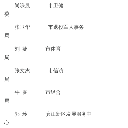
尚昳晨 市卫健
委
张卫华 市退役军人事务
局
刘 婕 市体育
局
张文杰 市信访
局
牛 睿 市经合
局
郭 玲 滨江新区发展服务中
心