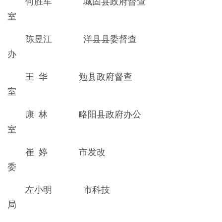
何胜军 城固县政府督查
室
陈昱江 洋县县委督查
办
王 华 勉县政府督查
室
康 林 略阳县政府办公
室
崔 婷 市发改
委
左小明 市科技
局