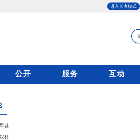
进入长者模式
公开
服务
互动
花
—旱莲
汉桂