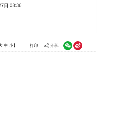
7日 08:36
大
中
小
】
打印
分享: