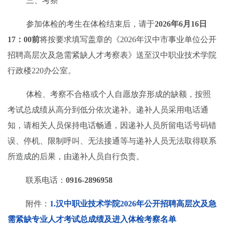
三、考察
参加体检的
考生
在体检结束后，请于
202
6
年
6
月
16
日
17：00
前
将按要求填写盖章的《
2026年汉中市事业单位公开
招聘高层次及急需紧缺人才考察表
》
送至
汉中职业技术学院
行政楼220办公室
。
体检、考察不合格或个人自愿放弃形成的缺额，按照
考试总成绩从高分到低分依次递补。递补人员采用电话通
知，请相关人员保持电话畅通，因递补人员所留电话号码错
误、停机、限制呼叫、无法接通等与递补人员无法取得联系
所造成的后果，由递补人员自行负责。
联系电话：
0916-2896958
附件
：
1.汉中职业技术学院2026年公开招聘高层次及急
需紧缺专业人才考试总成绩及进入体检考察名单