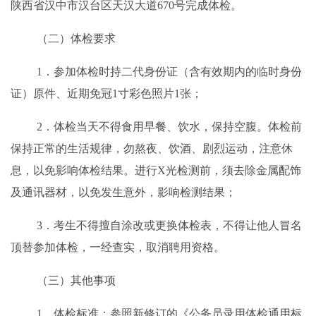
陕西省
汉中市汉台区天汉大道
670号完成体检。
（二）体检要求
1
．参加体检时持二代身份证（含有效期内的临时身份
证）原件、近期免冠1寸彩色照片1张；
2
．体检当天不得食用早餐、饮水，保持空腹。体检前
保持正常的生活规律，勿熬夜、饮酒、剧烈运动，注意休
息，以免影响体检结果。进行X光检测前，须去除金属配饰
及通讯器材，以免发生意外，影响检测结果；
3
．
考生
不得擅自涂改或更换体检表，不得让他人冒名
顶替参加体检，一经查实，取消聘用资格。
（三）其他事项
1．
体检标准：参照新修订的《公务员录用体检通用标