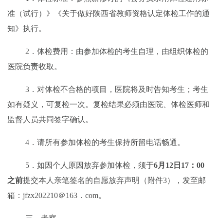
准（试行）》《关于做好陕西省教师资格认定体检工作的通
知》执行。
2．体检费用：由参加体检的
考生
自理，由组织体检的
医院负责收取。
3．对体检不合格的项目，医院将及时告知
考生
；
考生
如有疑义，可复检一次。复检结果必须由医院、体检医师和
监督人员共同签字确认。
4．请所有参加体检的
考生
保持所留电话畅通。
5．如因个人原因放弃参加体检，须于
6月12日17：00
之前
提交本人亲笔签名的自愿放弃声明（附件3），发至邮
箱：jfzx202210＠163．com。