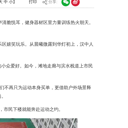
大
中
小
】
打印
分享:
声清脆悦耳，健身器材区里力量训练热火朝天。
乐区嬉笑玩乐。从晨曦微露到华灯初上，汉中人
的小众爱好。如今，滩地走廊与滨水栈道上市民
，他们不再只为运动本身买单，更借助户外场景释
尚。
米，市民下楼就能奔赴运动之约。