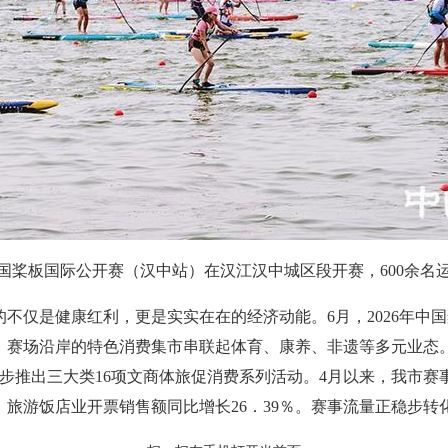
年中国桨板国际公开赛（汉中站）在汉江汉中城区段开赛，600余名
不仅是健康红利，更是实实在在的经济动能。6月，2026年中国桨
万。赛场沿岸的特色消费集市串联起体育、康养、非遗等多元业态。
同步推出三大类16项文商体旅促消费系列活动。4月以来，我市赛
％，旅游饭店业开票销售额同比增长26．39％。赛事流量正稳步