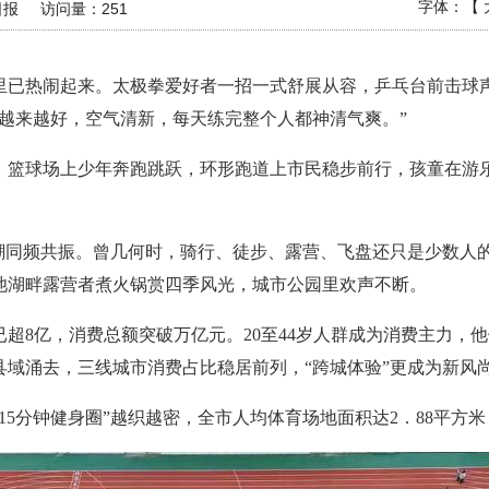
字体：【
日报
访问量：
251
里已热闹起来。太极拳爱好者一招一式舒展从容，乒乓台前击球
化越来越好，空气清新，每天练完整个人都神清气爽。”
，篮球场上少年奔跑跳跃，环形跑道上市民稳步前行，孩童在游
。
浪潮同频共振。曾几何时，骑行、徒步、露营、飞盘还只是少数人
池湖畔露营者煮火锅赏四季风光，城市公园里欢声不断。
次已超8亿，消费总额突破万亿元。20至44岁人群成为消费主力
域涌去，三线城市消费占比稳居前列，“跨城体验”更成为新风
15分钟健身圈”越织越密，全市人均体育场地面积达2．88平方