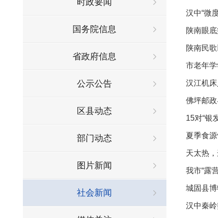
时政要闻
汉中“微
国务院信息
陕南眼底
陕南民歌
省政府信息
市老年学
公示公告
汉江机床
佛坪邮政
区县动态
15对“
夏季食源
部门动态
天太热，
图片新闻
我市“露
城固县博
社会新闻
汉中秦岭