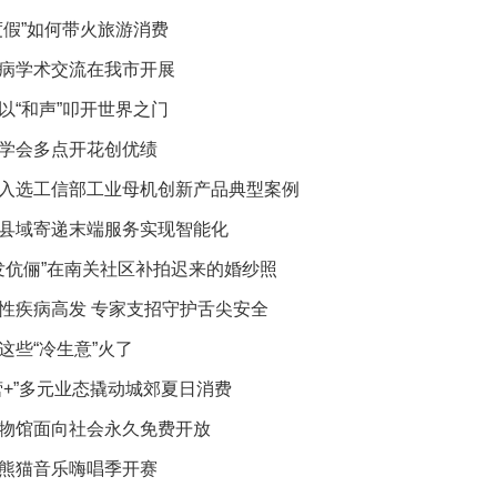
度假”如何带火旅游消费
病学术交流在我市开展
以“和声”叩开世界之门
学会多点开花创优绩
入选工信部工业母机创新产品典型案例
县域寄递末端服务实现智能化
银发伉俪”在南关社区补拍迟来的婚纱照
性疾病高发 专家支招守护舌尖安全
这些“冷生意”火了
营+”多元业态撬动城郊夏日消费
物馆面向社会永久免费开放
熊猫音乐嗨唱季开赛