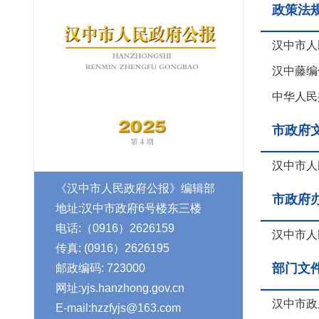
政策法
汉中市人
汉中藤编
中华人民
市政府
汉中市人
《汉中市人民政府公报》编辑部
市政府
地址:汉中市政府6号楼东三楼
电话:（0916）2626159
汉中市人
传真: (0916）2626195
部门文
邮政编码: 723000
网址:yjs.hanzhong.gov.cn
汉中市政
E-mail:hzzfyjs@163.com