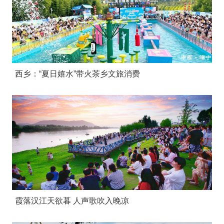
西乡：“夏日嬉水”带火茶乡文旅消费
霞落汉江天欲暮 人声歌吹入晚凉