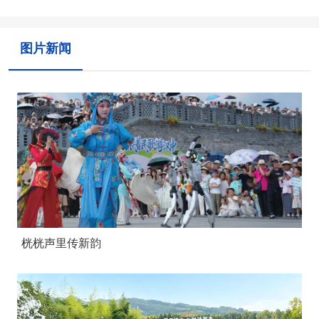
图片新闻
桄桄声里传新韵